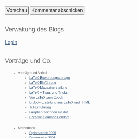
Seitenleiste
Verwaltung des Blogs
Login
Vorträge und Co.
Vorträge und Artikel
LaTeX-Bewerbungsvorlage
LaTeX-Einführung
LaTeX-Magazinerstellung
LaTeX – Tipps und Tricks
Von LaTeX zum Ebook
E-Book-Erstellung aus LaTeX und HTML
Tcl-Einführung
Graphen zeichnen mit dot
Creative Commons erklärt
Mathematik
Diplomarbeit 2005
Dissertation 2008