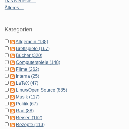
Das Neueste ...
Älteres ...
Kategorien
Allgemein (138)
Brettspiele (167)
Bücher (320)
Computerspiele (148)
Filme (262)
Interna (25)
LaTeX (47)
Linux/Open Source (835)
Musik (117)
Politik (67)
Rad (88)
Reisen (162)
Rezepte (113)