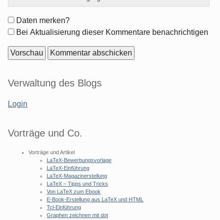
Formular-
Daten merken?
Optionen
Bei Aktualisierung dieser Kommentare benachrichtigen
Seitenleiste
Verwaltung des Blogs
Login
Vorträge und Co.
Vorträge und Artikel
LaTeX-Bewerbungsvorlage
LaTeX-Einführung
LaTeX-Magazinerstellung
LaTeX – Tipps und Tricks
Von LaTeX zum Ebook
E-Book-Erstellung aus LaTeX und HTML
Tcl-Einführung
Graphen zeichnen mit dot