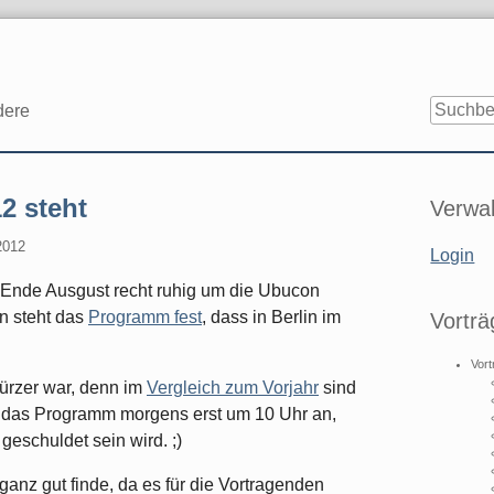
dere
Seitenle
2 steht
Verwal
2012
Login
 Ende Ausgust recht ruhig um die Ubucon
n steht das
Programm fest
, dass in Berlin im
Vorträ
Vort
kürzer war, denn im
Vergleich zum Vorjahr
sind
t das Programm morgens erst um 10 Uhr an,
geschuldet sein wird. ;)
ganz gut finde, da es für die Vortragenden