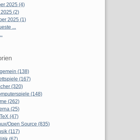
r 2025 (4)
 2025 (2)
er 2025 (1)
este ...
..
rien
lgemein (138)
ettspiele (167)
cher (320)
mputerspiele (148)
lme (262)
terna (25)
TeX (47)
nux/Open Source (835)
sik (117)
litik (67)