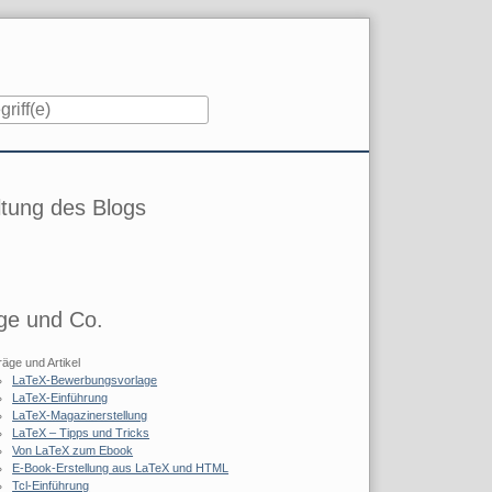
iste
tung des Blogs
ge und Co.
räge und Artikel
LaTeX-Bewerbungsvorlage
LaTeX-Einführung
LaTeX-Magazinerstellung
LaTeX – Tipps und Tricks
Von LaTeX zum Ebook
E-Book-Erstellung aus LaTeX und HTML
Tcl-Einführung