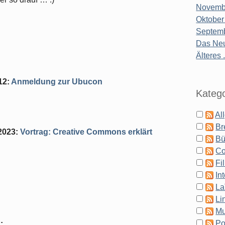
Novembe
Oktober
Septemb
Das Neu
Älteres .
12
:
Anmeldung zur Ubucon
Katego
Al
Br
2023
:
Vortrag: Creative Commons erklärt
Bü
Co
Fi
In
La
Li
Mu
Po
2
: