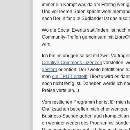
immer ein Kampf war, da am Freitag weni
Und vor leeren Sälen spricht wohl niemand
nach Berlin für alle Südländer ist das also
Wo die Social Events stattfinden, ist noch n
Community-Treffen gemeinsam mit LibreOffic
wird.
Ich bin im übrigen selbst mit zwei Vorträge
Creative-Commons-Lizenzen
vorstellen, w
gestern
orientiert. Der zweite betrifft eine 
man
ein EPUB erstellt
. Hierzu wird es dan
noch nicht fertig ist. Daneben werde ich n
Preise verteilen. :)
Vom restlichen Programm her ist für mich l
Grafiksachen betreffen mich eher weniger, a
Business-Sachen gehen auch komplett an m
eh weniger wegen des Programms, sondern
Pausenzeiten ganz gut. Ich freu mich so od