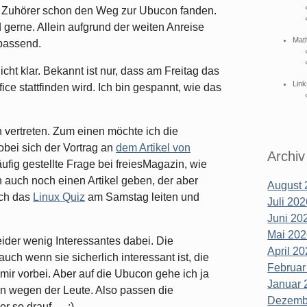
g Zuhörer schon den Weg zur Ubucon fanden.
 gerne. Allein aufgrund der weiten Anreise
Mat
 passend.
icht klar. Bekannt ist nur, dass am Freitag das
Link
e stattfinden wird. Ich bin gespannt, wie das
n vertreten. Zum einen möchte ich die
obei sich der Vortrag an
dem Artikel von
Archiv
häufig gestellte Frage bei freiesMagazin, wie
n auch noch einen Artikel geben, der aber
August 
och das
Linux Quiz
am Samstag leiten und
Juli 202
Juni 202
Mai 202
eider wenig Interessantes dabei. Die
April 20
uch wenn sie sicherlich interessant ist, die
Februar
ir vorbei. Aber auf die Ubucon gehe ich ja
Januar 
 wegen der Leute. Also passen die
Dezembe
er so drauf … :)