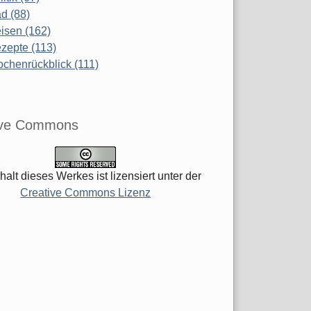
d (88)
isen (162)
zepte (113)
chenrückblick (111)
ive Commons
halt dieses Werkes ist lizensiert unter der
Creative Commons Lizenz