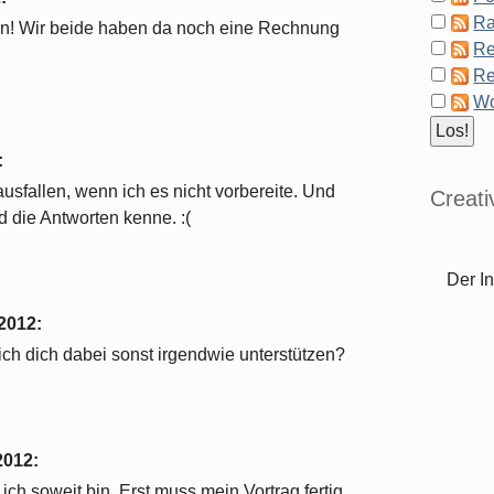
Ra
iten! Wir beide haben da noch eine Rechnung
Re
Re
Wo
:
ausfallen, wenn ich es nicht vorbereite. Und
Creat
d die Antworten kenne. :(
Der In
 2012
:
ch dich dabei sonst irgendwie unterstützen?
2012
:
ich soweit bin. Erst muss mein Vortrag fertig