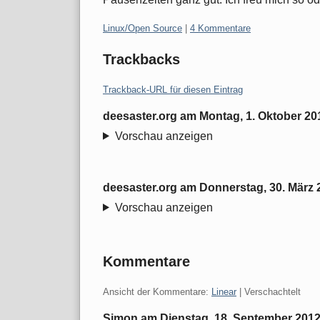
Kategorien:
Linux/Open Source
|
4 Kommentare
Trackbacks
Trackback-URL für diesen Eintrag
deesaster.org
am
Montag, 1. Oktober 20
Vorschau anzeigen
deesaster.org
am
Donnerstag, 30. März 
Vorschau anzeigen
Kommentare
Ansicht der Kommentare:
Linear
| Verschachtelt
Simon am
Dienstag, 18. September 201