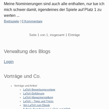
Meine Nominierungen sind auch alle enthalten, nur tue ich
mich schwer damit, irgendeines der Spiele auf Platz 1 zu
werten ...
Kategorien:
Brettspiele
|
0 Kommentare
Pagination
Seite 1 von 1, insgesamt 1 Einträge
Seitenleiste
Verwaltung des Blogs
Login
Vorträge und Co.
Vorträge und Artikel
LaTeX-Bewerbungsvorlage
LaTeX-Einführung
LaTeX-Magazinerstellung
LaTeX – Tipps und Tricks
Von LaTeX zum Ebook