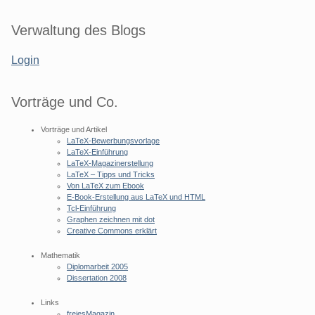
Seitenleiste
Verwaltung des Blogs
Login
Vorträge und Co.
Vorträge und Artikel
LaTeX-Bewerbungsvorlage
LaTeX-Einführung
LaTeX-Magazinerstellung
LaTeX – Tipps und Tricks
Von LaTeX zum Ebook
E-Book-Erstellung aus LaTeX und HTML
Tcl-Einführung
Graphen zeichnen mit dot
Creative Commons erklärt
Mathematik
Diplomarbeit 2005
Dissertation 2008
Links
freiesMagazin