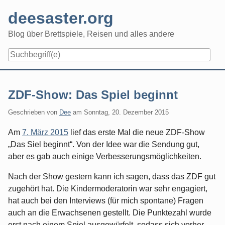
Skip
deesaster.org
to
content
Blog über Brettspiele, Reisen und alles andere
ZDF-Show: Das Spiel beginnt
Geschrieben von
Dee
am
Sonntag, 20. Dezember 2015
Am
7. März 2015
lief das erste Mal die neue ZDF-Show
„Das Siel beginnt“. Von der Idee war die Sendung gut,
aber es gab auch einige Verbesserungsmöglichkeiten.
Nach der Show gestern kann ich sagen, dass das ZDF gut
zugehört hat. Die Kindermoderatorin war sehr engagiert,
hat auch bei den Interviews (für mich spontane) Fragen
auch an die Erwachsenen gestellt. Die Punktezahl wurde
erst nach einem Spiel ausgewürfelt, sodass sich vorher