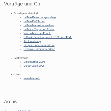
Vorträge und Co.
Vorträge und Artikel
LaTeX-Bewerbungsvorlage
LaTeX-Einführung
LaTeX-Magazinerstellung
LaTeX – Tipps und Tricks
Von LaTeX zum Ebook
E-Book-Erstellung aus LaTeX und HTML
Tcl-Einführung
Graphen zeichnen mit dot
Creative Commons erklärt
Mathematik
Diplomarbeit 2005
Dissertation 2008
Links
freiesMagazin
Archiv