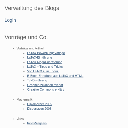
Seitenleiste
Verwaltung des Blogs
Login
Vorträge und Co.
Vorträge und Artikel
LaTeX-Bewerbungsvorlage
LaTeX-Einführung
LaTeX-Magazinerstellung
LaTeX – Tipps und Tricks
Von LaTeX zum Ebook
E-Book-Erstellung aus LaTeX und HTML
Tcl-Einführung
Graphen zeichnen mit dot
Creative Commons erklärt
Mathematik
Diplomarbeit 2005
Dissertation 2008
Links
freiesMagazin