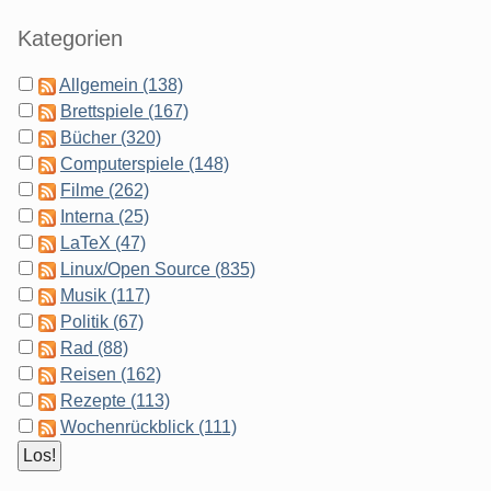
Kategorien
Allgemein (138)
Brettspiele (167)
Bücher (320)
Computerspiele (148)
Filme (262)
Interna (25)
LaTeX (47)
Linux/Open Source (835)
Musik (117)
Politik (67)
Rad (88)
Reisen (162)
Rezepte (113)
Wochenrückblick (111)