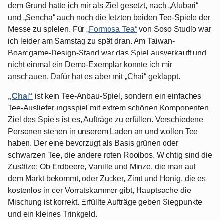
dem Grund hatte ich mir als Ziel gesetzt, nach „Alubari“
und „Sencha“ auch noch die letzten beiden Tee-Spiele der
Messe zu spielen. Für
„Formosa Tea“
von Soso Studio war
ich leider am Samstag zu spät dran. Am Taiwan-
Boardgame-Design-Stand war das Spiel ausverkauft und
nicht einmal ein Demo-Exemplar konnte ich mir
anschauen. Dafür hat es aber mit „Chai“ geklappt.
„Chai“
ist kein Tee-Anbau-Spiel, sondern ein einfaches
Tee-Auslieferungsspiel mit extrem schönen Komponenten.
Ziel des Spiels ist es, Aufträge zu erfüllen. Verschiedene
Personen stehen in unserem Laden an und wollen Tee
haben. Der eine bevorzugt als Basis grünen oder
schwarzen Tee, die andere roten Rooibos. Wichtig sind die
Zusätze: Ob Erdbeere, Vanille und Minze, die man auf
dem Markt bekommt, oder Zucker, Zimt und Honig, die es
kostenlos in der Vorratskammer gibt, Hauptsache die
Mischung ist korrekt. Erfüllte Aufträge geben Siegpunkte
und ein kleines Trinkgeld.