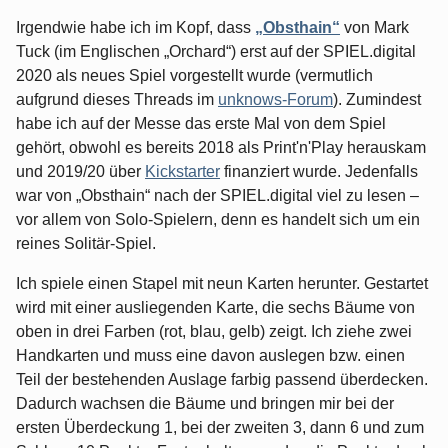
Irgendwie habe ich im Kopf, dass
„Obsthain“
von Mark
Tuck (im Englischen „Orchard“) erst auf der SPIEL.digital
2020 als neues Spiel vorgestellt wurde (vermutlich
aufgrund dieses Threads im
unknows-Forum
). Zumindest
habe ich auf der Messe das erste Mal von dem Spiel
gehört, obwohl es bereits 2018 als Print'n'Play herauskam
und 2019/20 über
Kickstarter
finanziert wurde. Jedenfalls
war von „Obsthain“ nach der SPIEL.digital viel zu lesen –
vor allem von Solo-Spielern, denn es handelt sich um ein
reines Solitär-Spiel.
Ich spiele einen Stapel mit neun Karten herunter. Gestartet
wird mit einer ausliegenden Karte, die sechs Bäume von
oben in drei Farben (rot, blau, gelb) zeigt. Ich ziehe zwei
Handkarten und muss eine davon auslegen bzw. einen
Teil der bestehenden Auslage farbig passend überdecken.
Dadurch wachsen die Bäume und bringen mir bei der
ersten Überdeckung 1, bei der zweiten 3, dann 6 und zum