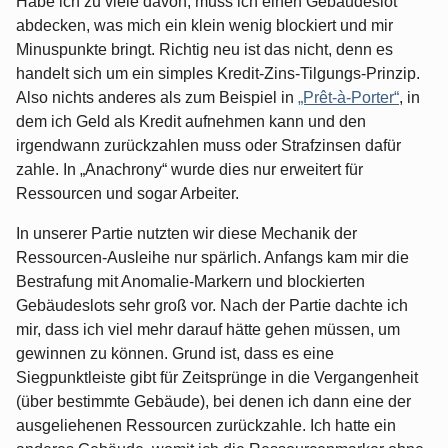
Habe ich zu viele davon, muss ich einen Gebäudeslot
abdecken, was mich ein klein wenig blockiert und mir
Minuspunkte bringt. Richtig neu ist das nicht, denn es
handelt sich um ein simples Kredit-Zins-Tilgungs-Prinzip.
Also nichts anderes als zum Beispiel in
„Prêt-à-Porter“
, in
dem ich Geld als Kredit aufnehmen kann und den
irgendwann zurückzahlen muss oder Strafzinsen dafür
zahle. In „Anachrony“ wurde dies nur erweitert für
Ressourcen und sogar Arbeiter.
In unserer Partie nutzten wir diese Mechanik der
Ressourcen-Ausleihe nur spärlich. Anfangs kam mir die
Bestrafung mit Anomalie-Markern und blockierten
Gebäudeslots sehr groß vor. Nach der Partie dachte ich
mir, dass ich viel mehr darauf hätte gehen müssen, um
gewinnen zu können. Grund ist, dass es eine
Siegpunktleiste gibt für Zeitsprünge in die Vergangenheit
(über bestimmte Gebäude), bei denen ich dann eine der
ausgeliehenen Ressourcen zurückzahle. Ich hatte ein