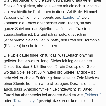
Startressourcen und die zwei gewählten Charaktere haben
Spezialfähigkeiten, aber die waren mir einfach zu abstrakt.
Unterschiedliche Fraktionen in dieser Art (Erde, Himmel,
Wasser etc.) kenne ich bereits aus
„Euphoria“
. Dort
kommen die Völker aber besser zum Tragen, da das
ganze Spiel und das Spielbrett auf die vier Fraktionen
zugeschnitten ist. Da fand ich schade, dass ich in
„Anachrony“ nie das Gefühl hatte, den Pfad der Harmonie
(Pflanzen) beschritten zu haben.
Die Spieldauer finde ich für das, was „Anachrony“ mir
geliefert hat, etwas zu lang. Sicherlich lag das an der
Erstpartie, aber 2 1/2 Stunden für ein Zweispieler-Spiel –
wo das Spiel selbst 30 Minuten pro Spieler angibt – ist
sehr viel. Auch die Erklärung dauerte seine Zeit: Nach ca.
einer Stunde konnten wir erst loslegen. Daran sieht man
auch, dass „Anachrony“ kein Leichtgewicht ist. Dávid
Turczi hat aber bereits bei anderen Werken wie
„Tekhenu“
oder
„Tawantinsuyu“
gezeigt, dass er es komplex und