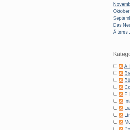
Novembe
Oktober
Septemb
Das Neu
Älteres .
Katego
Al
Br
Bü
Co
Fi
In
La
Li
Mu
Po