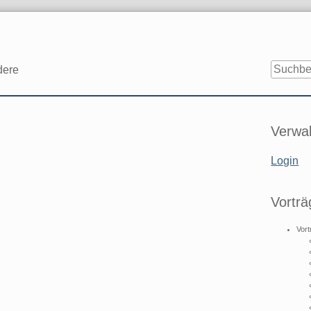
dere
Seitenle
Verwal
Login
Vorträ
Vort