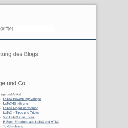
iste
tung des Blogs
ge und Co.
räge und Artikel
LaTeX-Bewerbungsvorlage
LaTeX-Einführung
LaTeX-Magazinerstellung
LaTeX – Tipps und Tricks
Von LaTeX zum Ebook
E-Book-Erstellung aus LaTeX und HTML
Tcl-Einführung