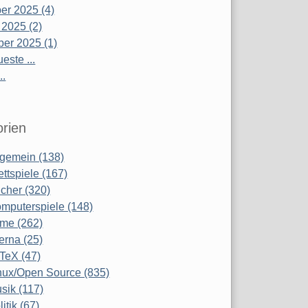
r 2025 (4)
 2025 (2)
er 2025 (1)
este ...
..
rien
lgemein (138)
ettspiele (167)
cher (320)
mputerspiele (148)
lme (262)
terna (25)
TeX (47)
nux/Open Source (835)
sik (117)
litik (67)