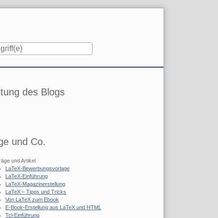
iste
tung des Blogs
ge und Co.
räge und Artikel
LaTeX-Bewerbungsvorlage
LaTeX-Einführung
LaTeX-Magazinerstellung
LaTeX – Tipps und Tricks
Von LaTeX zum Ebook
E-Book-Erstellung aus LaTeX und HTML
Tcl-Einführung