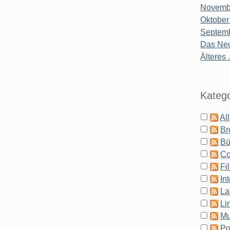
Novembe
Oktober
Septemb
Das Neu
Älteres .
Katego
Al
Br
Bü
Co
Fi
In
La
Li
Mu
Po