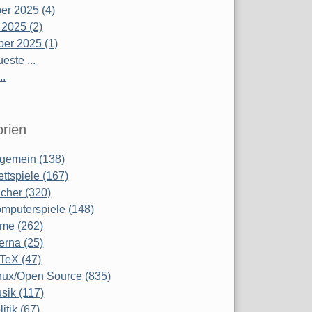
r 2025 (4)
 2025 (2)
er 2025 (1)
este ...
..
rien
lgemein (138)
ettspiele (167)
cher (320)
mputerspiele (148)
lme (262)
terna (25)
TeX (47)
nux/Open Source (835)
sik (117)
litik (67)