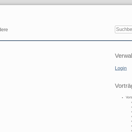
dere
Seitenle
Verwal
Login
Vorträ
Vort