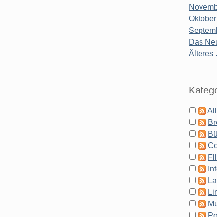
Novembe
Oktober
Septemb
Das Neu
Älteres .
Katego
Al
Br
Bü
Co
Fi
In
La
Li
Mu
Po