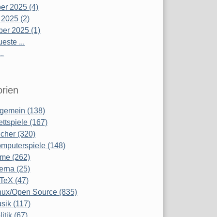
r 2025 (4)
 2025 (2)
er 2025 (1)
este ...
..
rien
lgemein (138)
ettspiele (167)
cher (320)
mputerspiele (148)
lme (262)
terna (25)
TeX (47)
nux/Open Source (835)
sik (117)
litik (67)