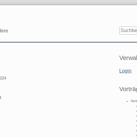
dere
Seitenle
Verwal
Login
2024
Vorträ
4
Vort