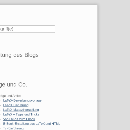
iste
tung des Blogs
ge und Co.
räge und Artikel
LaTeX-Bewerbungsvorlage
LaTeX-Einführung
LaTeX-Magazinerstellung
LaTeX – Tipps und Tricks
Von LaTeX zum Ebook
E-Book-Erstellung aus LaTeX und HTML
Tcl-Einführung