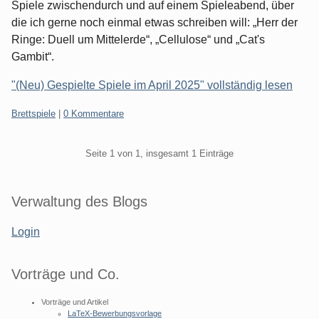
Spiele zwischendurch und auf einem Spieleabend, über
die ich gerne noch einmal etwas schreiben will: „Herr der
Ringe: Duell um Mittelerde“, „Cellulose“ und „Cat's
Gambit“.
"(Neu) Gespielte Spiele im April 2025" vollständig lesen
Kategorien:
Brettspiele
|
0 Kommentare
Pagination
Seite 1 von 1, insgesamt 1 Einträge
Seitenleiste
Verwaltung des Blogs
Login
Vorträge und Co.
Vorträge und Artikel
LaTeX-Bewerbungsvorlage