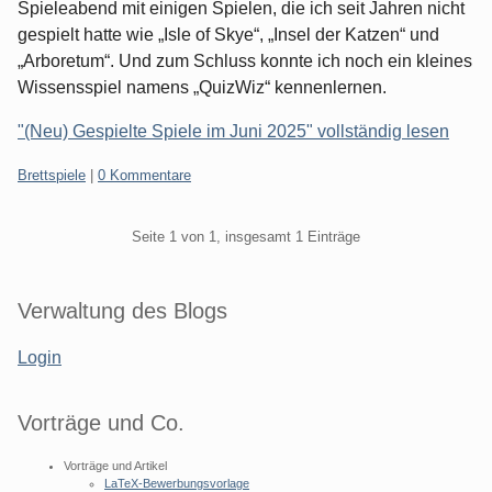
Spieleabend mit einigen Spielen, die ich seit Jahren nicht
gespielt hatte wie „Isle of Skye“, „Insel der Katzen“ und
„Arboretum“. Und zum Schluss konnte ich noch ein kleines
Wissensspiel namens „QuizWiz“ kennenlernen.
"(Neu) Gespielte Spiele im Juni 2025" vollständig lesen
Kategorien:
Brettspiele
|
0 Kommentare
Pagination
Seite 1 von 1, insgesamt 1 Einträge
Seitenleiste
Verwaltung des Blogs
Login
Vorträge und Co.
Vorträge und Artikel
LaTeX-Bewerbungsvorlage