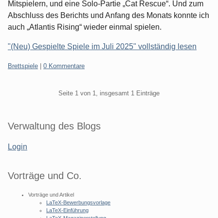
Mitspielern, und eine Solo-Partie „Cat Rescue“. Und zum
Abschluss des Berichts und Anfang des Monats konnte ich
auch „Atlantis Rising“ wieder einmal spielen.
"(Neu) Gespielte Spiele im Juli 2025" vollständig lesen
Kategorien:
Brettspiele
|
0 Kommentare
Pagination
Seite 1 von 1, insgesamt 1 Einträge
Seitenleiste
Verwaltung des Blogs
Login
Vorträge und Co.
Vorträge und Artikel
LaTeX-Bewerbungsvorlage
LaTeX-Einführung