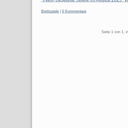
Kategorien:
Brettspiele
|
0 Kommentare
Pagination
Seite 1 von 1, 