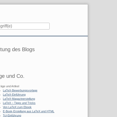
iste
tung des Blogs
ge und Co.
räge und Artikel
LaTeX-Bewerbungsvorlage
LaTeX-Einführung
LaTeX-Magazinerstellung
LaTeX – Tipps und Tricks
Von LaTeX zum Ebook
E-Book-Erstellung aus LaTeX und HTML
Tcl-Einführung