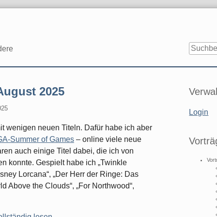
dere
Seitenle
 August 2025
Verwal
025
Login
t wenigen neuen Titeln. Dafür habe ich aber
A-Summer of Games
– online viele neue
Vorträ
en auch einige Titel dabei, die ich von
Vort
n konnte. Gespielt habe ich „Twinkle
isney Lorcana“, „Der Herr der Ringe: Das
ld Above the Clouds“, „For Northwood“,
llständig lesen