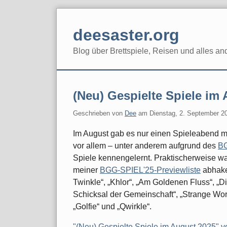
Skip
to
deesaster.org
content
Blog über Brettspiele, Reisen und alles an
(Neu) Gespielte Spiele im
Geschrieben von
Dee
am
Dienstag, 2. September 2
Im August gab es nur einen Spieleabend mi
vor allem – unter anderem aufgrund des
BG
Spiele kennengelernt. Praktischerweise war
meiner
BGG-SPIEL'25-Previewliste
abhake
Twinkle“, „Khlor“, „Am Goldenen Fluss“, „D
Schicksal der Gemeinschaft“, „Strange Wor
„Golfie“ und „Qwirkle“.
"(Neu) Gespielte Spiele im August 2025" vo