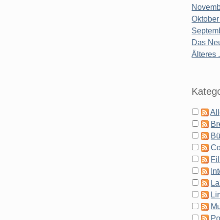
Novembe
Oktober
Septemb
Das Neu
Älteres .
Katego
Al
Br
Bü
Co
Fi
In
La
Li
Mu
Po