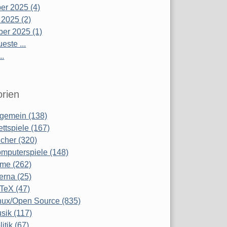
r 2025 (4)
 2025 (2)
er 2025 (1)
este ...
..
rien
lgemein (138)
ettspiele (167)
cher (320)
mputerspiele (148)
lme (262)
terna (25)
TeX (47)
nux/Open Source (835)
sik (117)
litik (67)