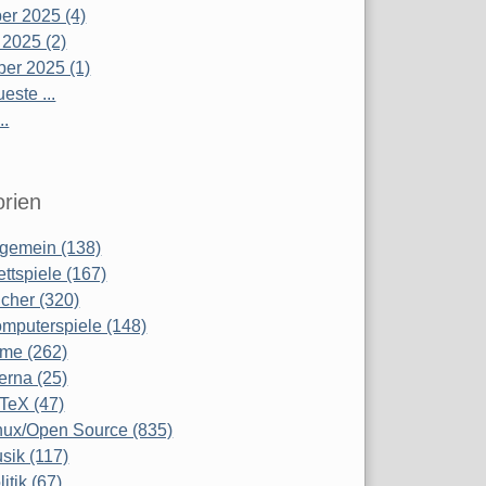
r 2025 (4)
 2025 (2)
er 2025 (1)
este ...
..
rien
lgemein (138)
ettspiele (167)
cher (320)
mputerspiele (148)
lme (262)
terna (25)
TeX (47)
nux/Open Source (835)
sik (117)
litik (67)