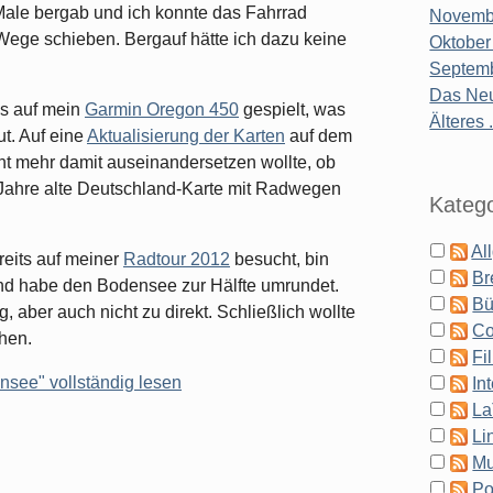
Male bergab und ich konnte das Fahrrad
Novembe
Wege schieben. Bergauf hätte ich dazu keine
Oktober
Septemb
Das Neu
ks auf mein
Garmin Oregon 450
gespielt, was
Älteres .
ut. Auf eine
Aktualisierung der Karten
auf dem
icht mehr damit auseinandersetzen wollte, ob
n Jahre alte Deutschland-Karte mit Radwegen
Katego
Al
reits auf meiner
Radtour 2012
besucht, bin
Br
d habe den Bodensee zur Hälfte umrundet.
Bü
 aber auch nicht zu direkt. Schließlich wollte
Co
hen.
Fi
nsee" vollständig lesen
In
La
Li
Mu
Po