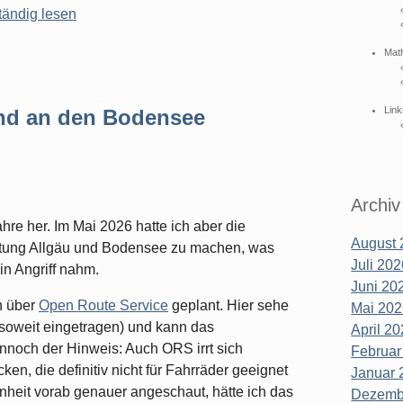
tändig lesen
Mat
Link
und an den Bodensee
Archiv
hre her. Im Mai 2026 hatte ich aber die
August 
chtung Allgäu und Bodensee zu machen, was
Juli 202
in Angriff nahm.
Juni 202
n über
Open Route Service
geplant. Hier sehe
Mai 202
(soweit eingetragen) und kann das
April 20
noch der Hinweis: Auch ORS irrt sich
Februar
en, die definitiv nicht für Fahrräder geeignet
Januar 
enheit vorab genauer angeschaut, hätte ich das
Dezembe