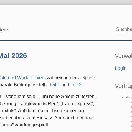
dere
Seitenle
Mai 2026
Verwal
Login
ald und Würfel“-Event
zahlreiche neue Spiele
arate Beiträge erstellt:
Teil 1
und
Teil 2
.
Vorträ
 – vor allem solo –, um neue Spiele zu testen.
Vort
20 Strong: Tanglewoods Red“, „Earth Express“,
itats“. Auf dem realen Tisch kamen an
Barbecubes“ zum Einsatz. Aber auch ein paar
burbia“ wurden gespielt.