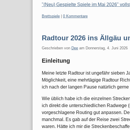
"(Neu) Gespielte Spiele im Mai 2026" volls
Kategorien:
Brettspiele
|
0 Kommentare
Radtour 2026 ins Ällgäu 
Geschrieben von
Dee
am
Donnerstag, 4. Juni 2026
Einleitung
Meine letzte Radtour ist ungefähr sieben Ja
Möglichkeit, eine mehrtägige Radtour Ri
ich nach der langen Pause natürlich gerne 
Wie üblich habe ich die einzelnen Strecke
ich direkt die unterschiedlichen Radwege 
vorgeschlagene Routing gut anpassen. Den
manchmal. Es gab auf der Reise zwei Streck
waren. Hätte ich mir die Streckenbeschaff