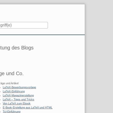
iste
tung des Blogs
ge und Co.
räge und Artikel
LaTeX-Bewerbungsvorlage
LaTeX-Einführung
LaTeX-Magazinerstellung
LaTeX – Tipps und Tricks
Von LaTeX zum Ebook
E-Book-Erstellung aus LaTeX und HTML
Tcl-Einführung