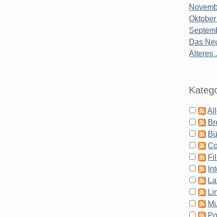
Novembe
Oktober
Septemb
Das Neu
Älteres .
Katego
Al
Br
Bü
Co
Fi
In
La
Li
Mu
Po