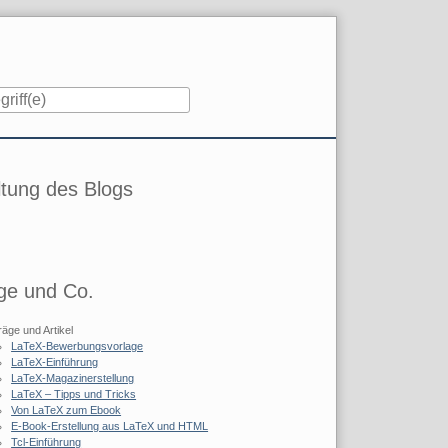
iste
tung des Blogs
ge und Co.
räge und Artikel
LaTeX-Bewerbungsvorlage
LaTeX-Einführung
LaTeX-Magazinerstellung
LaTeX – Tipps und Tricks
Von LaTeX zum Ebook
E-Book-Erstellung aus LaTeX und HTML
Tcl-Einführung