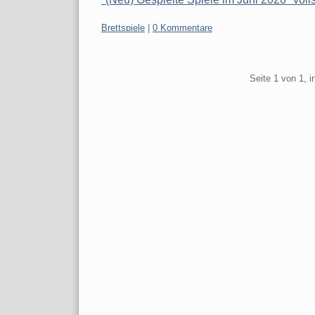
Kategorien:
Brettspiele
|
0 Kommentare
Pagination
Seite 1 von 1, 