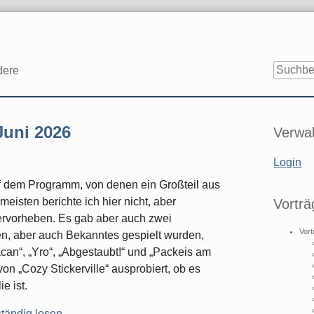
dere
Seitenle
Juni 2026
Verwal
Login
uf dem Programm, von denen ein Großteil aus
eisten berichte ich hier nicht, aber
Vorträ
hervorheben. Es gab aber auch zwei
Vort
n, aber auch Bekanntes gespielt wurden,
can“, „Yro“, „Abgestaubt!“ und „Packeis am
n „Cozy Stickerville“ ausprobiert, ob es
e ist.
ständig lesen