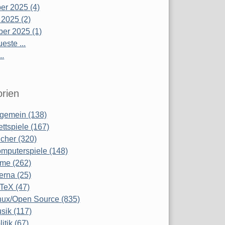
r 2025 (4)
 2025 (2)
er 2025 (1)
este ...
..
rien
lgemein (138)
ettspiele (167)
cher (320)
mputerspiele (148)
lme (262)
terna (25)
TeX (47)
nux/Open Source (835)
sik (117)
litik (67)