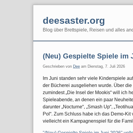
Skip
to
deesaster.org
content
Blog über Brettspiele, Reisen und alles an
(Neu) Gespielte Spiele im 
Geschrieben von
Dee
am
Dienstag, 7. Juli 2026
Im Juni standen sehr viele Kinderspiele a
der Bücherei ausgeliehen wurde. Über die m
zumindest „Die Insel der Mookis“ will ich 
Spieleabende, an denen ein paar Neuheite
darunter „Nocturne“, „Smash Up“, „Teotihua
Pol“. Zum Schluss habe ich das Demo-Kit vo
vielleicht ein Kampagnenspiel für die Famili
"(Neu) Gespielte Spiele im Juni 2026" voll