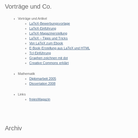
Vorträge und Co.
Vorträge und Artikel
LaTeX-Bewerbungsvorlage
LaTeX-Einführung
LaTeX-Magazinerstellung
LaTeX – Tipps und Tricks
Von LaTeX zum Ebook
E-Book-Erstellung aus LaTeX und HTML
Tcl-Einführung
Graphen zeichnen mit dot
Creative Commons erklärt
Mathematik
Diplomarbeit 2005
Dissertation 2008
Links
freiesMagazin
Archiv