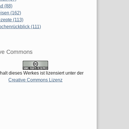
d (88)
isen (162)
zepte (113)
chenrückblick (111)
ive Commons
halt dieses Werkes ist lizensiert unter der
Creative Commons Lizenz