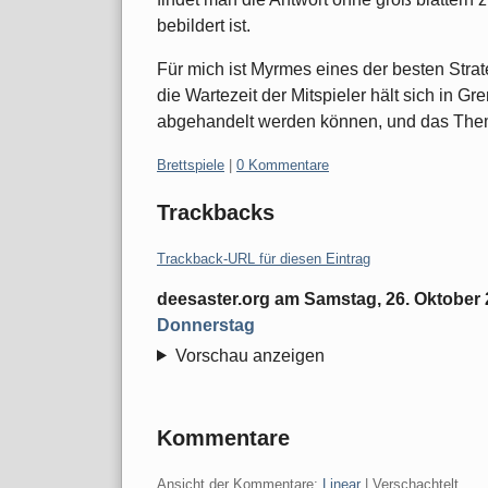
bebildert ist.
Für mich ist Myrmes eines der besten Strateg
die Wartezeit der Mitspieler hält sich in G
abgehandelt werden können, und das Thema 
Kategorien:
Brettspiele
|
0 Kommentare
Trackbacks
Trackback-URL für diesen Eintrag
deesaster.org
am
Samstag, 26. Oktober
Donnerstag
Vorschau anzeigen
Kommentare
Ansicht der Kommentare:
Linear
| Verschachtelt