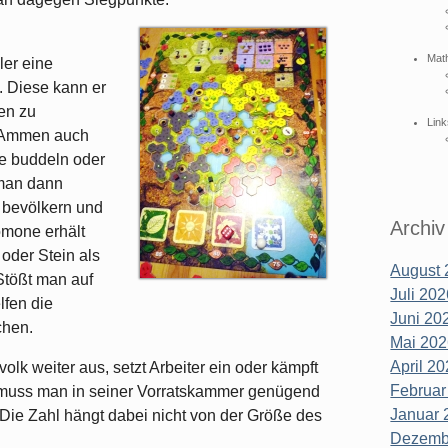
Mat
ler eine
 Diese kann er
en zu
Link
n Ammen auch
e buddeln oder
 man dann
u bevölkern und
Archiv
mone erhält
oder Stein als
August 
Stößt man auf
Juli 202
lfen die
Juni 202
chen.
Mai 202
April 20
lk weiter aus, setzt Arbeiter ein oder kämpft
Februar
 muss man in seiner Vorratskammer genügend
Januar 
Die Zahl hängt dabei nicht von der Größe des
Dezembe