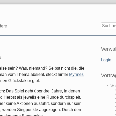
dere
Seitenle
Verwal
3
Login
ise sein? Was, niemand? Selbst nicht die, die
an vom Thema absieht, steckt hinter
Myrmes
Vorträ
inen Glücksfaktor gibt.
Vort
ch: Das Spiel geht über drei Jahre, in denen
 Herbst als jeweils eine Runde durchspielt.
ier keine Aktionen ausführt, sondern nur sein
ht, werden Siegpunkte abgezogen. Durch den
man dagegen Siegpunkte.