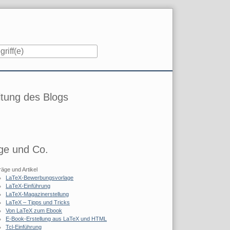
iste
tung des Blogs
ge und Co.
räge und Artikel
LaTeX-Bewerbungsvorlage
LaTeX-Einführung
LaTeX-Magazinerstellung
LaTeX – Tipps und Tricks
Von LaTeX zum Ebook
E-Book-Erstellung aus LaTeX und HTML
Tcl-Einführung