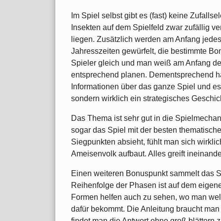
Im Spiel selbst gibt es (fast) keine Zufal
Insekten auf dem Spielfeld zwar zufällig ve
liegen. Zusätzlich werden am Anfang jedes 
Jahresszeiten gewürfelt, die bestimmte Boni 
Spieler gleich und man weiß am Anfang de
entsprechend planen. Dementsprechend hat 
Informationen über das ganze Spiel und es 
sondern wirklich ein strategisches Geschic
Das Thema ist sehr gut in die Spielmecha
sogar das Spiel mit der besten thematis
Siegpunkten absieht, fühlt man sich wirkli
Ameisenvolk aufbaut. Alles greift ineinande
Einen weiteren Bonuspunkt sammelt das S
Reihenfolge der Phasen ist auf dem eigene
Formen helfen auch zu sehen, wo man we
dafür bekommt. Die Anleitung braucht man 
findet man die Antwort ohne groß blättern 