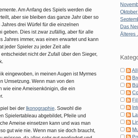
Novembe
lselemente. Am Anfang des Spiels werden die
Oktober
rteilt, aber sie bleiben das ganze Jahr über so
Septemb
Jahres drei Würfel für die einzelnen
Das Neu
geben. Dies ist zwar zufällig, aber für alle
Älteres .
s Jahres immer, was einen erwartet und kann
jeder Spieler zu jeder Zeit alle
entscheidet nicht der Zufall über den Sieger,
Katego
k.
Al
nik eingewoben, in meinen Augen ist Myrmes
Br
chen Umsetzung. Wenn man von den
Bü
ch wie eine Ameisenkönigin, die ein
Co
r.
Fi
In
piel bei der
Ikonographie
. Sowohl die
La
n Spielertableau abgebildet, Pfeile und
Li
lche Ameise einsetzen kann und was man
Mu
so gut wie nie. Wenn man sie doch braucht,
Po
zu müssen, da alles sehr gut gegliedert und