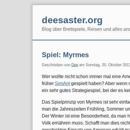
Skip
to
deesaster.org
content
Blog über Brettspiele, Reisen und alles an
Spiel: Myrmes
Geschrieben von
Dee
am
Sonntag, 20. Oktober 201
Wer wollte nicht schon immer mal eine Ame
früher
SimAnt
gespielt haben? Aber wenn m
ein sehr gutes Strategiespiel, bei der es ke
Das Spielprinzip von Myrmes ist sehr einfa
man die Jahreszeiten Frühling, Sommer und
Der Winter ist eine Besonderheit, da man h
Volk ernähren muss. Schafft man dies nic
geschickten Einsatz von Ameisen erhält 