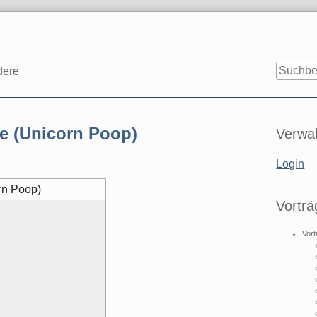
dere
Seitenle
e (Unicorn Poop)
Verwal
Login
rn Poop)
Vorträ
Vort