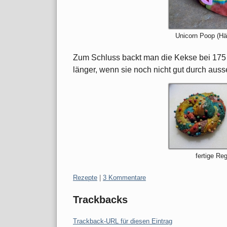
Unicorn Poop (Hä
Zum Schluss backt man die Kekse bei 175 G
länger, wenn sie noch nicht gut durch aus
fertige R
Kategorien:
Rezepte
|
3 Kommentare
Trackbacks
Trackback-URL für diesen Eintrag