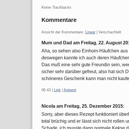
Keine Trackbacks
Kommentare
Ansicht der Kommentare:
Linear
| Verschachtelt
Mum und Dad am
Freitag, 22. August 20
Aha, so sehen also Einhorn-Häufchen aus 
deswegen kannte ich auch deren Häufchen
Das muß eine sehr gute Freundin sein, wen
sicher sehr darüber gefreut, also hat sich D
schöneres Geschenk kann man nicht kauf
06:43
|
Link
|
Antwort
Nicola am
Freitag, 25. Dezember 2015
:
Sorry, aber dieses Rezept funktioniert üb
total brüchig und er lässt sich nicht rollen 
Schade, ich musste dann normale Kekse dr