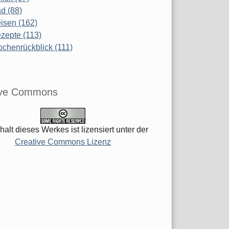
d (88)
isen (162)
zepte (113)
chenrückblick (111)
ive Commons
halt dieses Werkes ist lizensiert unter der
Creative Commons Lizenz