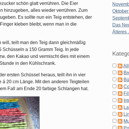
zucker schön glatt verrühren. Die Eier
Novembe
n hinzugeben, alles wieder verrühren. Zum
Oktober
geben. Es sollte nun ein Teig entstehen, der
Septemb
 Finger kleben bleibt, wenn man in die
Das Neu
Älteres .
 will, teilt man den Teig dann gleichmäßig
 5 Schüsseln a 150 Gramm Teig. In jede
Katego
zw. den Kakao und vermischt dies mit einem
1 Stunde in den Kühlschrank.
Al
Br
 ersten Schüssel heraus, teilt ihn in vier
Bü
ge á 20 cm Länge. Mit den anderen Teigteilen
Co
em Fall am Ende 20 farbige Schlangen hat.
Fi
In
La
Li
Mu
Po