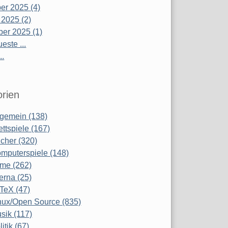
r 2025 (4)
 2025 (2)
er 2025 (1)
este ...
..
rien
lgemein (138)
ettspiele (167)
cher (320)
mputerspiele (148)
lme (262)
terna (25)
TeX (47)
nux/Open Source (835)
sik (117)
litik (67)