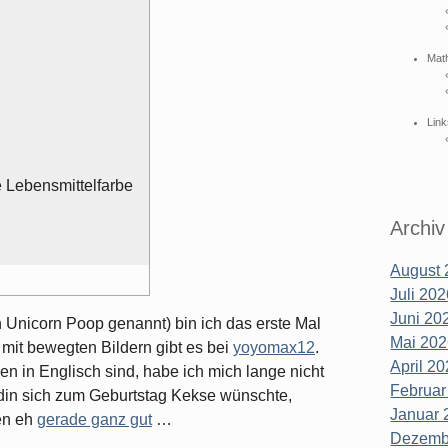
Mat
Link
e Lebensmittelfarbe
Archiv
August 
Juli 202
Juni 202
 Unicorn Poop genannt) bin ich das erste Mal
Mai 202
 mit bewegten Bildern gibt es bei
yoyomax12
.
April 20
in Englisch sind, habe ich mich lange nicht
Februar
ndin sich zum Geburtstag Kekse wünschte,
Januar 
en eh
gerade ganz gut
…
Dezembe