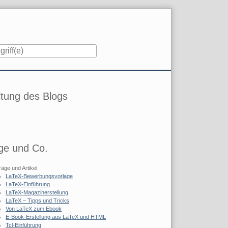
iste
tung des Blogs
ge und Co.
räge und Artikel
LaTeX-Bewerbungsvorlage
LaTeX-Einführung
LaTeX-Magazinerstellung
LaTeX – Tipps und Tricks
Von LaTeX zum Ebook
E-Book-Erstellung aus LaTeX und HTML
Tcl-Einführung