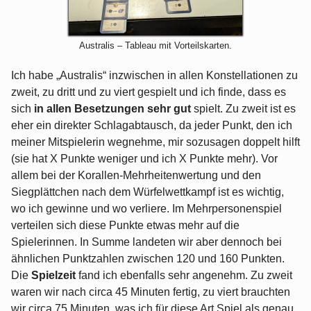
Australis – Tableau mit Vorteilskarten.
Ich habe „Australis“ inzwischen in allen Konstellationen zu
zweit, zu dritt und zu viert gespielt und ich finde, dass es
sich
in allen Besetzungen sehr gut
spielt. Zu zweit ist es
eher ein direkter Schlagabtausch, da jeder Punkt, den ich
meiner Mitspielerin wegnehme, mir sozusagen doppelt hilft
(sie hat X Punkte weniger und ich X Punkte mehr). Vor
allem bei der Korallen-Mehrheitenwertung und den
Siegplättchen nach dem Würfelwettkampf ist es wichtig,
wo ich gewinne und wo verliere. Im Mehrpersonenspiel
verteilen sich diese Punkte etwas mehr auf die
Spielerinnen. In Summe landeten wir aber dennoch bei
ähnlichen Punktzahlen zwischen 120 und 160 Punkten.
Die
Spielzeit
fand ich ebenfalls sehr angenehm. Zu zweit
waren wir nach circa 45 Minuten fertig, zu viert brauchten
wir circa 75 Minuten, was ich für diese Art Spiel als genau