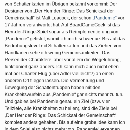
von Schattenkarten im Übrigen bekannt vorkommt: Der
Designer von „Der Herr der Ringe: Das Schicksal der
Gemeinschaft“ ist Matt Leacock, der schon
„Pandemie“
vor
17 Jahren verantwortet hat. Auf BoardGameGeek ist das
Herr-der-Ringe-Spiel sogar als Reimplementierung von
„Pandemie“ gelistet, womit ich mich schwertue. Bis auf das
Bedrohungslevel mit Schattenkarten und das Ziehen von
Handkarten sehe ich wenig Gemeinsamkeiten. Das
Reisen der Charaktere, aber vor allem die Wegeführung,
funktioniert ganz anders. Ich kann mich auch nicht eben
mal per Charter-Flug (über Adler vielleicht?) an einen
anderen Ort fliegen lassen. Die Vermehrung und
Bewegung der Schattentruppen haben mit den
Krankheitswürfeln aus „Pandemie“ gar nichts mehr zu tun.
Und gab es bei Pandemie genau ein Ziel (bzw. vier
Teilziele, alle Krankheiten zu heilen), sind die Ziele bei
„Der Herr der Ringe: Das Schicksal der Gemeinschaft“
komplett anders gehalten. Bis auf eine grobe Idee kann ich
in dem Spiel also nichts mehr von „Pandemie“ erkennen.