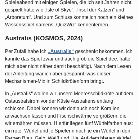
Spieleabend mit einigen Spielen, die ich seit Jahren nicht
gespielt hatte wie „Isle of Skye“, „Insel der Katzen“ und
„Arboretum“. Und zum Schluss konnte ich noch ein kleines
Wissensspiel namens „QuizWiz“ kennenlernen.
Australis (KOSMOS, 2024)
Per Zufall habe ich
„Australis“
geschenkt bekommen. Ich
kannte das Spiel zwar und auch grob die Spielidee, hatte
mich aber nicht näher damit beschäftigt. Nach dem Lesen
der Anleitung war ich aber gespannt, was dieser
Mechanismen-Mix in Schildkrötenform bringt.
In „Australis“ wollen wir unsere Meeresschildkröte auf dem
Ostaustralstrom vor der Küste Australiens entlang
schicken. Dabei können wir dort auch noch Korallen
anwachsen lassen und Fischschwärme vergrößern, die
wir ernähren müssen. Hierfür liegen fünf Würfelfarben aus:
ein roter Würfel und je Spielerin noch je ein Würfel in den
Farben Blau, Gelb, Weiß und Lila. Auf dem blauen Würfel