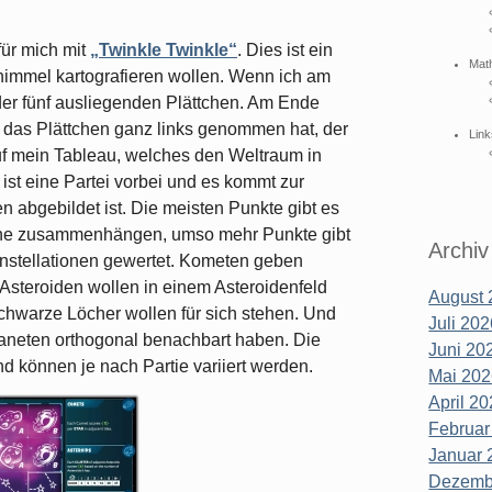
ür mich mit
„Twinkle Twinkle“
. Dies ist ein
Mat
himmel kartografieren wollen. Wenn ich am
 der fünf ausliegenden Plättchen. Am Ende
ie das Plättchen ganz links genommen hat, der
Link
auf mein Tableau, welches den Weltraum in
ist eine Partei vorbei und es kommt zur
 abgebildet ist. Die meisten Punkte gibt es
erne zusammenhängen, umso mehr Punkte gibt
Archiv
onstellationen gewertet. Kometen geben
 Asteroiden wollen in einem Asteroidenfeld
August 
chwarze Löcher wollen für sich stehen. Und
Juli 202
laneten orthogonal benachbart haben. Die
Juni 202
d können je nach Partie variiert werden.
Mai 202
April 20
Februar
Januar 
Dezembe