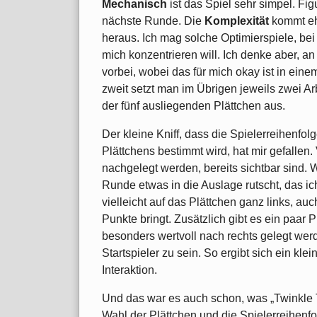
Mechanisch
ist das Spiel sehr simpel. Fi
nächste Runde. Die
Komplexität
kommt eh
heraus. Ich mag solche Optimierspiele, bei
mich konzentrieren will. Ich denke aber, 
vorbei, wobei das für mich okay ist in eine
zweit setzt man im Übrigen jeweils zwei Ar
der fünf ausliegenden Plättchen aus.
Der kleine Kniff, dass die Spielerreihenfo
Plättchens bestimmt wird, hat mir gefallen.
nachgelegt werden, bereits sichtbar sind. 
Runde etwas in die Auslage rutscht, das ic
vielleicht auf das Plättchen ganz links, au
Punkte bringt. Zusätzlich gibt es ein paar 
besonders wertvoll nach rechts gelegt werd
Startspieler zu sein. So ergibt sich ein kle
Interaktion.
Und das war es auch schon, was „Twinkle
Wahl der Plättchen und die Spielerreihenfolg