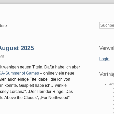
dere
Seitenle
 August 2025
Verwal
025
Login
t wenigen neuen Titeln. Dafür habe ich aber
A-Summer of Games
– online viele neue
Vorträ
en auch einige Titel dabei, die ich von
Vort
n konnte. Gespielt habe ich „Twinkle
isney Lorcana“, „Der Herr der Ringe: Das
ld Above the Clouds“, „For Northwood“,