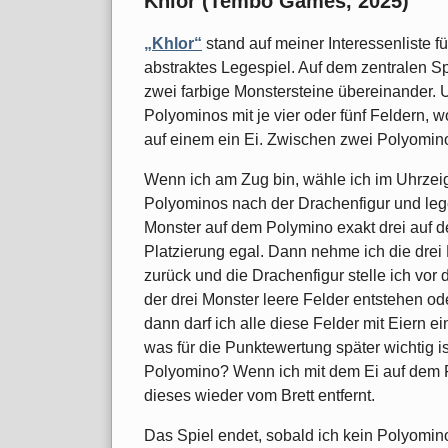
Khlor (Tembo Games, 2025)
„Khlor“
stand auf meiner Interessenliste fü
abstraktes Legespiel. Auf dem zentralen Sp
zwei farbige Monstersteine übereinander. 
Polyominos mit je vier oder fünf Feldern, 
auf einem ein Ei. Zwischen zwei Polyomino
Wenn ich am Zug bin, wähle ich im Uhrzei
Polyominos nach der Drachenfigur und leg
Monster auf dem Polymino exakt drei auf de
Platzierung egal. Dann nehme ich die drei
zurück und die Drachenfigur stelle ich vo
der drei Monster leere Felder entstehen ode
dann darf ich alle diese Felder mit Eiern 
was für die Punktewertung später wichtig i
Polyomino? Wenn ich mit dem Ei auf dem P
dieses wieder vom Brett entfernt.
Das Spiel endet, sobald ich kein Polyomino