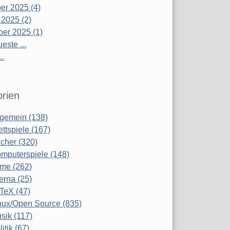
r 2025 (4)
 2025 (2)
er 2025 (1)
este ...
..
rien
lgemein (138)
ettspiele (167)
cher (320)
mputerspiele (148)
lme (262)
terna (25)
TeX (47)
nux/Open Source (835)
sik (117)
litik (67)