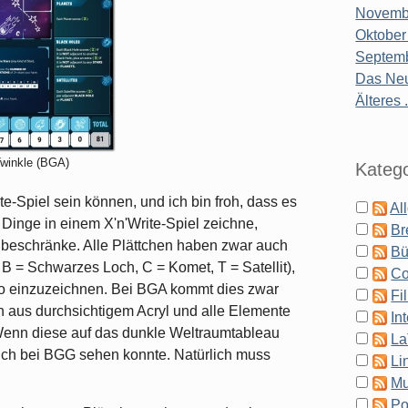
Novembe
Oktober
Septemb
Das Neu
Älteres .
Twinkle (BGA)
Katego
ite-Spiel sein können, und ich bin froh, dass es
Al
e Dinge in einem X'n'Write-Spiel zeichne,
Br
 beschränke. Alle Plättchen haben zwar auch
Bü
 B = Schwarzes Loch, C = Komet, T = Satellit),
Co
 so einzuzeichnen. Bei BGA kommt dies zwar
Fi
hen aus durchsichtigem Acryl und alle Elemente
In
. Wenn diese auf das dunkle Weltraumtableau
La
e ich bei BGG sehen konnte. Natürlich muss
Li
Mu
Po