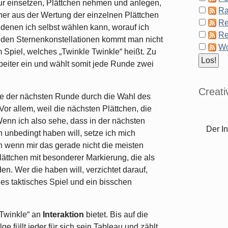
gur einsetzen, Plättchen nehmen und anlegen,
Ra
er aus der Wertung der einzelnen Plättchen
Re
 denen ich selbst wählen kann, worauf ich
Re
an den Sternenkonstellationen kommt man nicht
Wo
m Spiel, welches „Twinkle Twinkle“ heißt. Zu
beiter ein und wählt somit jede Runde zwei
Creat
lge der nächsten Runde durch die Wahl des
 Vor allem, weil die nächsten Plättchen, die
Wenn ich also sehe, dass in der nächsten
Der In
h unbedingt haben will, setze ich mich
ch wenn mir das gerade nicht die meisten
Plättchen mit besonderer Markierung, die als
en. Wer die haben will, verzichtet darauf,
ines taktisches Spiel und ein bisschen
 Twinkle“ an
Interaktion
bietet. Bis auf die
e füllt jeder für sich sein Tableau und zählt