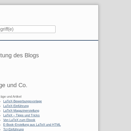
iste
tung des Blogs
ge und Co.
räge und Artikel
LaTeX-Bewerbungsvorlage
LaTeX-Einführung
LaTeX-Magazinerstellung
LaTeX – Tipps und Tricks
Von LaTeX zum Ebook
E-Book-Erstellung aus LaTeX und HTML
Tcl-Einführung