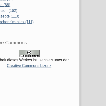
d (88)
isen (162)
zepte (113)
chenrückblick (111)
ive Commons
halt dieses Werkes ist lizensiert unter der
Creative Commons Lizenz