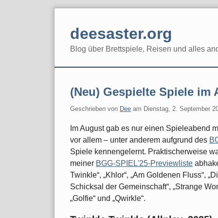
Skip
to
deesaster.org
content
Blog über Brettspiele, Reisen und alles an
(Neu) Gespielte Spiele im
Geschrieben von
Dee
am
Dienstag, 2. September 2
Im August gab es nur einen Spieleabend mi
vor allem – unter anderem aufgrund des
BG
Spiele kennengelernt. Praktischerweise war
meiner
BGG-SPIEL'25-Previewliste
abhake
Twinkle“, „Khlor“, „Am Goldenen Fluss“, „D
Schicksal der Gemeinschaft“, „Strange Wor
„Golfie“ und „Qwirkle“.