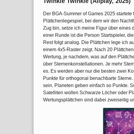
Twinkle Twinkle (Allplay, 2025)
Der BGA-Summer of Games 2025 startete f
Plättchenlegespiel, bei dem wir den Nacht
Zug bin, setze ich meine Figur über eines
einer Runde ist die Person Startspieler, d
Rest folgt analog. Die Plättchen lege ich 
einem 4x5-Raster zeigt. Nach 20 Plättchen 
Wertung, je nachdem, was auf den Plättchen
über Sternenkonstellationen. Je mehr St
es. Es werden aber nur die besten zwei K
Punkte für orthogonal benachbarte Sterne.
sein. Planeten geben einfach so Punkte. S
Satelliten wollen Schwarze Löcher oder P
Wertungsplättchen sind dabei zweiseitig un