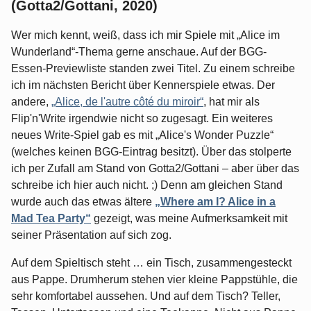
(Gotta2/Gottani, 2020)
Wer mich kennt, weiß, dass ich mir Spiele mit „Alice im
Wunderland“-Thema gerne anschaue. Auf der BGG-
Essen-Previewliste standen zwei Titel. Zu einem schreibe
ich im nächsten Bericht über Kennerspiele etwas. Der
andere,
„Alice, de l'autre côté du miroir“
, hat mir als
Flip'n'Write irgendwie nicht so zugesagt. Ein weiteres
neues Write-Spiel gab es mit „Alice's Wonder Puzzle“
(welches keinen BGG-Eintrag besitzt). Über das stolperte
ich per Zufall am Stand von Gotta2/Gottani – aber über das
schreibe ich hier auch nicht. ;) Denn am gleichen Stand
wurde auch das etwas ältere
„Where am I? Alice in a
Mad Tea Party“
gezeigt, was meine Aufmerksamkeit mit
seiner Präsentation auf sich zog.
Auf dem Spieltisch steht … ein Tisch, zusammengesteckt
aus Pappe. Drumherum stehen vier kleine Pappstühle, die
sehr komfortabel aussehen. Und auf dem Tisch? Teller,