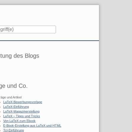
iste
tung des Blogs
ge und Co.
räge und Artikel
LaTeX-Bewerbungsvorlage
LaTeX-Einführung
LaTeX-Magazinerstellung
LaTeX – Tipps und Tricks
Von LaTeX zum Ebook
E-Book-Erstellung aus LaTeX und HTML
Tcl-Einführung