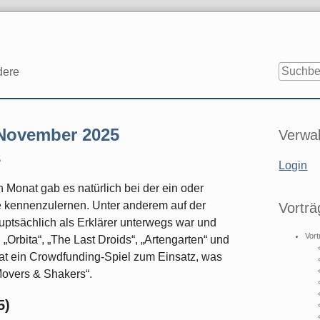
dere
Seitenle
 November 2025
Verwal
5
Login
 Monat gab es natürlich bei der ein oder
 kennenzulernen. Unter anderem auf der
Vorträ
auptsächlich als Erklärer unterwegs war und
Vort
 „Orbita“, „The Last Droids“, „Artengarten“ und
at ein Crowdfunding-Spiel zum Einsatz, was
Movers & Shakers“.
5)