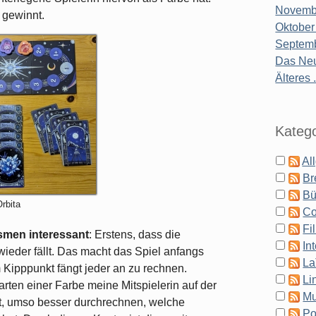
Novembe
 gewinnt.
Oktober
Septemb
Das Neu
Älteres .
Katego
Al
Br
Bü
rbita
Co
Fi
smen interessant
: Erstens, dass die
In
wieder fällt. Das macht das Spiel anfangs
La
im Kipppunkt fängt jeder an zu rechnen.
Li
rten einer Farbe meine Mitspielerin auf der
Mu
eht, umso besser durchrechnen, welche
Po