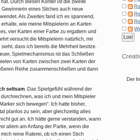
hat. Durch diesen Konter ist die zweite
Ra
ie Gewinnerin eines Stiches auch neue
Re
t wendet. Als Zweites fand ich es spannend,
Re
 erhalte, wie meine Mitspielerin an Karten
Wo
 es, vier Karten einer Farbe zu ergattern und
rt versucht die Mitspielerin natürlich, mir
sieht, dass ich bereits die Mehrheit besitze.
 neuer, Spielmechanismus ist das Schließen
Creat
ielen von Karten zwischen zwei Karten der
 größeren Reihe zusammenschließen und dann
Der In
ich seltsam
. Das Spielgefühl während der
t durchrechnen, was ich und mein Mitspieler
ie Marker sich bewegen“. Ich hatte bisher,
al planlos zu sein, aber gleichzeitig alles
icht gut an. Ich hätte gerne verstanden, wann
 vor allem am Anfang der Partie, wenn die
 mich reine Raterei, ob ich einen Stich