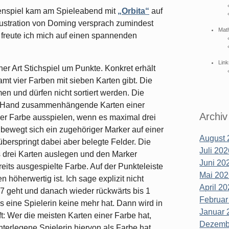
enspiel kam am Spieleabend mit
„Orbita“
auf
llustration von Doming versprach zumindest
Mat
 freute ich mich auf einen spannenden
Link
ner Art Stichspiel um Punkte. Konkret erhält
mt vier Farben mit sieben Karten gibt. Die
n und dürfen nicht sortiert werden. Die
 der Hand zusammenhängende Karten einer
Archiv
ner Farbe ausspielen, wenn es maximal drei
ewegt sich ein zugehöriger Marker auf einer
August 
 überspringt dabei aber belegte Felder. Die
Juli 202
is drei Karten auslegen und den Marker
Juni 202
eits ausgespielte Farbe. Auf der Punkteleiste
Mai 202
 höherwertig ist. Ich sage explizit nicht
April 20
s 7 geht und danach wieder rückwärts bis 1
Februar
is eine Spielerin keine mehr hat. Dann wird in
Januar 
: Wer die meisten Karten einer Farbe hat,
Dezembe
nterlegene Spielerin hiervon als Farbe hat.