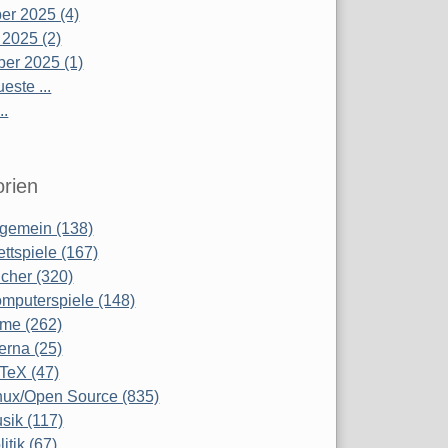
r 2025 (4)
 2025 (2)
er 2025 (1)
este ...
..
rien
lgemein (138)
ettspiele (167)
cher (320)
mputerspiele (148)
lme (262)
terna (25)
TeX (47)
nux/Open Source (835)
sik (117)
litik (67)