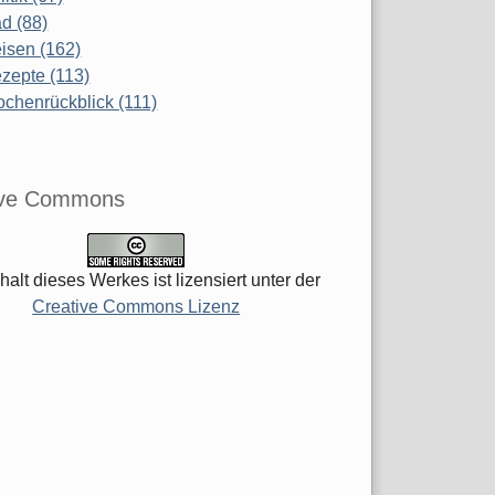
d (88)
isen (162)
zepte (113)
chenrückblick (111)
ive Commons
halt dieses Werkes ist lizensiert unter der
Creative Commons Lizenz