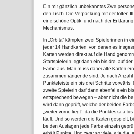
Ein mir gänzlich unbekanntes Zweiperson
den Tisch. Die Verpackung mit der tollen I
eine schöne Optik, und nach der Erklärung
Mechanismus.
In „Orbita“ kämpfen zwei Spielerinnen in ei
jeder 14 Handkarten, von denen es insgesa
Karten werden direkt auf die Hand genomme
Startspielerin legt dann ein bis drei auf
Farbe aus. Man muss dabei alle Karten ei
zusammenhängende sind. Je nach Anzahl b
Punkteleiste ein bis drei Schritte vorwärts,
zweite Spielerin darf dann ebenfalls ein b
entsprechend bewegen – aber nicht die ber
wird dann geprüft, welche der beiden Farben
„weiter vorne liegt“, da die Punkteskala bi
läuft. Und so werden die Karten gespielt, b
beiden Auslagen jede Farbe einzeln geprüft
erhält Punkte. Und zwar so viele, wie die u