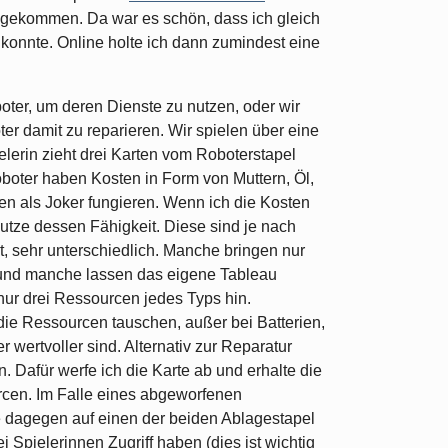
tie gekommen. Da war es schön, dass ich gleich
n konnte. Online holte ich dann zumindest eine
boter, um deren Dienste zu nutzen, oder wir
er damit zu reparieren. Wir spielen über eine
lerin zieht drei Karten vom Roboterstapel
oboter haben Kosten in Form von Muttern, Öl,
ien als Joker fungieren. Wenn ich die Kosten
utze dessen Fähigkeit. Diese sind je nach
t, sehr unterschiedlich. Manche bringen nur
nd manche lassen das eigene Tableau
nur drei Ressourcen jedes Typs hin.
die Ressourcen tauschen, außer bei Batterien,
r wertvoller sind. Alternativ zur Reparatur
 Dafür werfe ich die Karte ab und erhalte die
rcen. Im Falle eines abgeworfenen
e dagegen auf einen der beiden Ablagestapel
ei Spielerinnen Zugriff haben (dies ist wichtig