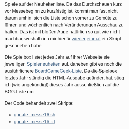
Spiele auf der Neuheitenliste. Da das Durchschauen kurz
vor Messebeginn zu kurzfristig ist, kommt man fast nicht
darum umhin, sich die Liste schon vorher zu Gemüte zu
führen und wöchentlich nach Veränderungen Ausschau zu
halten. Das ist mit bloßen Auge natürlich so gut wie nicht
machbar, weshalb ich mir hierfür
wieder
einmal
ein Skript
geschrieben habe.
Die Spielbox listet jedes Jahr auf ihrer Webseite sie
jeweiligen
Spieleneuheiten
auf, daneben gibt es noch die
ausführlichere
BoardGameGeek-Liste
.
Da die Spielbox
letztes Jahr ständig die HTML-Ausgabe geändert hat, stieg
ich (wie angekündigt) dieses Jahr ausschließlich auf die
BGG-Liste um.
Der Code behandelt zwei Skripte:
update_messe16.sh
update_messe16.tcl