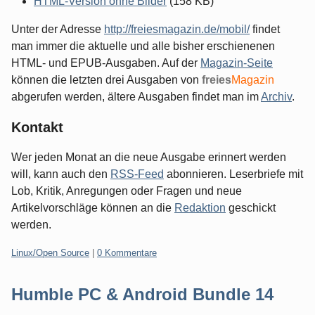
HTML-Version ohne Bilder
(158 KB)
Unter der Adresse
http://freiesmagazin.de/mobil/
findet
man immer die aktuelle und alle bisher erschienenen
HTML- und EPUB-Ausgaben. Auf der
Magazin-Seite
können die letzten drei Ausgaben von
freies
Magazin
abgerufen werden, ältere Ausgaben findet man im
Archiv
.
Kontakt
Wer jeden Monat an die neue Ausgabe erinnert werden
will, kann auch den
RSS-Feed
abonnieren. Leserbriefe mit
Lob, Kritik, Anregungen oder Fragen und neue
Artikelvorschläge können an die
Redaktion
geschickt
werden.
Kategorien:
Linux/Open Source
|
0 Kommentare
Humble PC & Android Bundle 14