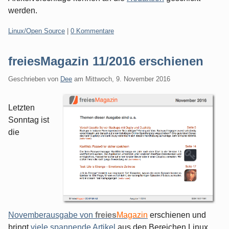
werden.
Kategorien:
Linux/Open Source
|
0 Kommentare
freiesMagazin 11/2016 erschienen
Geschrieben von
Dee
am
Mittwoch, 9. November 2016
Letzten
Sonntag ist
die
Novemberausgabe von
freies
Magazin
erschienen und
bringt
viele spannende Artikel
aus den Bereichen Linux