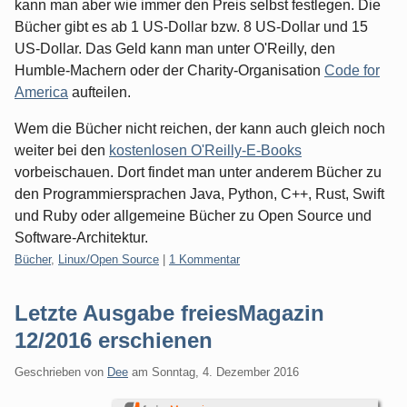
kann man aber wie immer den Preis selbst festlegen. Die
Bücher gibt es ab 1 US-Dollar bzw. 8 US-Dollar und 15
US-Dollar. Das Geld kann man unter O'Reilly, den
Humble-Machern oder der Charity-Organisation
Code for
America
aufteilen.
Wem die Bücher nicht reichen, der kann auch gleich noch
weiter bei den
kostenlosen O'Reilly-E-Books
vorbeischauen. Dort findet man unter anderem Bücher zu
den Programmiersprachen Java, Python, C++, Rust, Swift
und Ruby oder allgemeine Bücher zu Open Source und
Software-Architektur.
Kategorien:
Bücher
,
Linux/Open Source
|
1 Kommentar
Letzte Ausgabe freiesMagazin
12/2016 erschienen
Geschrieben von
Dee
am
Sonntag, 4. Dezember 2016