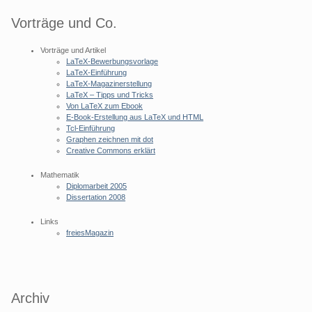
Vorträge und Co.
Vorträge und Artikel
LaTeX-Bewerbungsvorlage
LaTeX-Einführung
LaTeX-Magazinerstellung
LaTeX – Tipps und Tricks
Von LaTeX zum Ebook
E-Book-Erstellung aus LaTeX und HTML
Tcl-Einführung
Graphen zeichnen mit dot
Creative Commons erklärt
Mathematik
Diplomarbeit 2005
Dissertation 2008
Links
freiesMagazin
Archiv