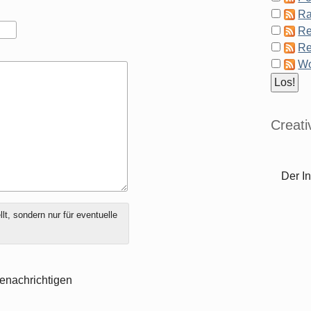
Ra
Re
Re
Wo
Creat
Der In
t, sondern nur für eventuelle
enachrichtigen