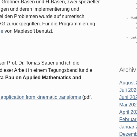
on Gröbner-Basen und H-Basen, zwei spezieller
ingen und deren Implementierung und
ei den Problemen wurde auf numerisch
Mat
G zurückgegriffen. Für die Programmierung
le
von Maplesoft benutzt.
Link
or Prof. Dr. Tomas Sauer und ich die
Archiv
dieser Arbeit in einem Tagungsband für die
oza-Pau on Applied Mathematics and
August 
:
Juli 202
application from kinematic transforms
(pdf,
Juni 202
Mai 202
April 20
Februar
Januar 
Dezembe