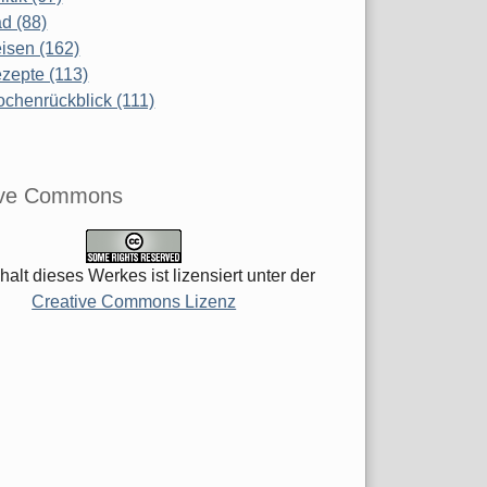
d (88)
isen (162)
zepte (113)
chenrückblick (111)
ive Commons
halt dieses Werkes ist lizensiert unter der
Creative Commons Lizenz