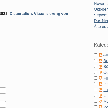
Novembe
Oktober
2023
:
Dissertation: Visualisierung von
Septemb
Das Neu
Älteres .
Katego
Al
Br
Bü
Co
Fi
In
La
Li
Mu
Po