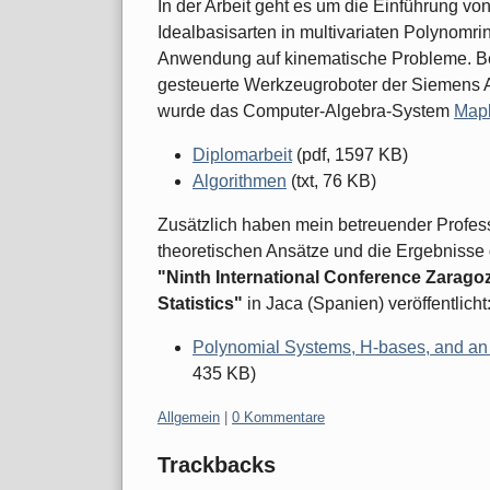
In der Arbeit geht es um die Einführung v
Idealbasisarten in multivariaten Polynomr
Anwendung auf kinematische Probleme. B
gesteuerte Werkzeugroboter der Siemens A
wurde das Computer-Algebra-System
Map
Diplomarbeit
(pdf, 1597 KB)
Algorithmen
(txt, 76 KB)
Zusätzlich haben mein betreuender Profess
theoretischen Ansätze und die Ergebnisse 
"Ninth International Conference Zarag
Statistics"
in Jaca (Spanien) veröffentlicht
Polynomial Systems, H-bases, and an 
435 KB)
Kategorien:
Allgemein
|
0 Kommentare
Trackbacks