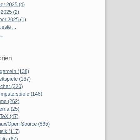
r 2025 (4)
 2025 (2)
er 2025 (1)
este ...
..
rien
lgemein (138)
ettspiele (167)
cher (320)
mputerspiele (148)
lme (262)
terna (25)
TeX (47)
nux/Open Source (835)
sik (117)
litik (67)