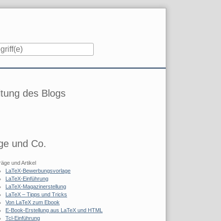
iste
tung des Blogs
ge und Co.
räge und Artikel
LaTeX-Bewerbungsvorlage
LaTeX-Einführung
LaTeX-Magazinerstellung
LaTeX – Tipps und Tricks
Von LaTeX zum Ebook
E-Book-Erstellung aus LaTeX und HTML
Tcl-Einführung