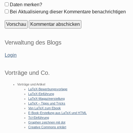
Formular-
Daten merken?
Optionen
Bei Aktualisierung dieser Kommentare benachrichtigen
Seitenleiste
Verwaltung des Blogs
Login
Vorträge und Co.
Vorträge und Artikel
LaTeX-Bewerbungsvorlage
LaTeX-Einführung
LaTeX-Magazinerstellung
LaTeX – Tipps und Tricks
Von LaTeX zum Ebook
E-Book-Erstellung aus LaTeX und HTML
Tcl-Einführung
Graphen zeichnen mit dot
Creative Commons erklärt