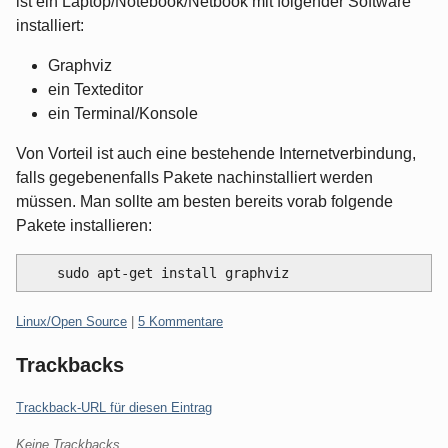
ist ein Laptop/Notebook/Netbook mit folgender Software
installiert:
Graphviz
ein Texteditor
ein Terminal/Konsole
Von Vorteil ist auch eine bestehende Internetverbindung,
falls gegebenenfalls Pakete nachinstalliert werden
müssen. Man sollte am besten bereits vorab folgende
Pakete installieren:
Kategorien:
Linux/Open Source
|
5 Kommentare
Trackbacks
Trackback-URL für diesen Eintrag
Keine Trackbacks