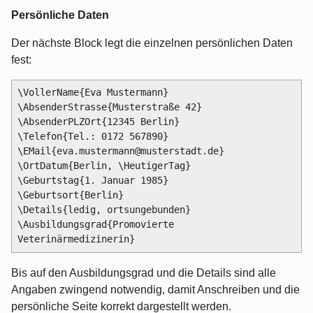
Persönliche Daten
Der nächste Block legt die einzelnen persönlichen Daten
fest:
\VollerName{Eva Mustermann}

\AbsenderStrasse{Musterstraße 42}

\AbsenderPLZOrt{12345 Berlin}

\Telefon{Tel.: 0172 567890}

\EMail{eva.mustermann@musterstadt.de}

\OrtDatum{Berlin, \HeutigerTag}

\Geburtstag{1. Januar 1985}

\Geburtsort{Berlin}

\Details{ledig, ortsungebunden}

\Ausbildungsgrad{Promovierte 
Bis auf den Ausbildungsgrad und die Details sind alle
Angaben zwingend notwendig, damit Anschreiben und die
persönliche Seite korrekt dargestellt werden.