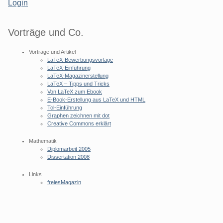
Login
Vorträge und Co.
Vorträge und Artikel
LaTeX-Bewerbungsvorlage
LaTeX-Einführung
LaTeX-Magazinerstellung
LaTeX – Tipps und Tricks
Von LaTeX zum Ebook
E-Book-Erstellung aus LaTeX und HTML
Tcl-Einführung
Graphen zeichnen mit dot
Creative Commons erklärt
Mathematik
Diplomarbeit 2005
Dissertation 2008
Links
freiesMagazin