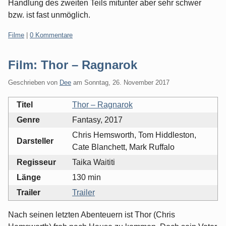
Handlung des zweiten Teils mitunter aber sehr schwer
bzw. ist fast unmöglich.
Kategorien:
Filme
|
0 Kommentare
Film: Thor – Ragnarok
Geschrieben von
Dee
am
Sonntag, 26. November 2017
Titel
Thor – Ragnarok
Genre
Fantasy, 2017
Chris Hemsworth, Tom Hiddleston,
Darsteller
Cate Blanchett, Mark Ruffalo
Regisseur
Taika Waititi
Länge
130 min
Trailer
Trailer
Nach seinen letzten Abenteuern ist Thor (Chris