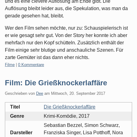
und es eine clevere Auflösung am Ende gibt. Die
Auflösung bleibt leider aus, die Spekulation, was man da
gerade gesehen hat, bleibt.
Wer den Film sehen möchte, nur zu: Schauspielerisch ist
er wie gesagt sehr gut. Von der Story her konnte ich aber
mehrfach nur den Kopf schütteln. Zusätzlich enthält der
Film einige sehr blutige und anschauliche Szenen. Für
zarte Gemüter ist das dann eher nichts.
Kategorien:
Filme
|
0 Kommentare
Film: Die Grießknockerlaffäre
Geschrieben von
Dee
am
Mittwoch, 20. September 2017
Titel
Die Grießknockerlaffäre
Genre
Krimi-Komödie, 2017
Sebastian Bezzel, Simon Schwarz,
Darsteller
Franziska Singer, Lisa Potthoff, Nora