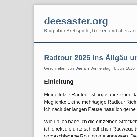
Skip
to
deesaster.org
content
Blog über Brettspiele, Reisen und alles an
Radtour 2026 ins Ällgäu 
Geschrieben von
Dee
am
Donnerstag, 4. Juni 2026
Einleitung
Meine letzte Radtour ist ungefähr sieben Ja
Möglichkeit, eine mehrtägige Radtour Ri
ich nach der langen Pause natürlich gerne 
Wie üblich habe ich die einzelnen Strecke
ich direkt die unterschiedlichen Radwege 
vorgeschlagene Routing gut anpassen. Den