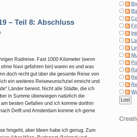
Br
Bü
Co
9 – Teil 8: Abschluss
Fi
In
9
La
Li
Mu
hrigen Radreise. Fast 1000 Kilometer (wenn
Po
ch ohne Navi gefahren bin) waren es und was
Ra
dann doch recht gut über die gesamte Reise von
Re
 ich ein weiteres Reisewunschziel erreicht und
Re
e“ Länder bereist. Nicht alle Städte, die ich
Wo
aber in Summe überwiegen natürlich die
en am besten Gefallen und ich komme dorthin
 nach Delft und Amsterdam komme ich gerne
Creat
ise hingeht, aber Ideen habe ich genug. Zum