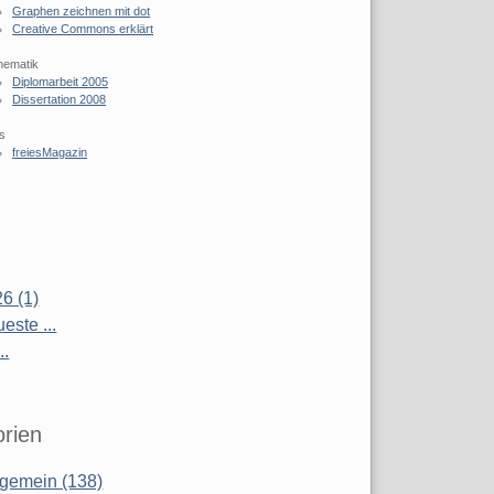
Graphen zeichnen mit dot
Creative Commons erklärt
hematik
Diplomarbeit 2005
Dissertation 2008
s
freiesMagazin
6 (1)
este ...
..
rien
lgemein (138)