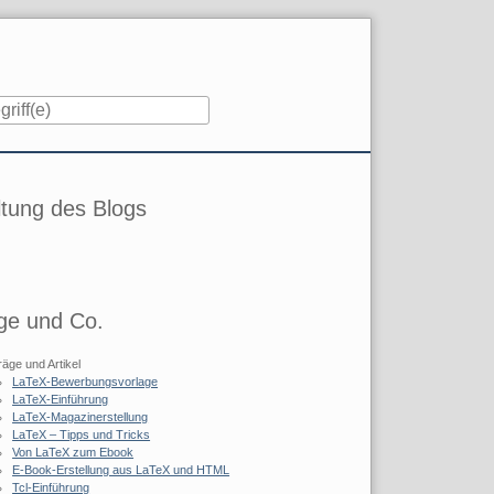
iste
tung des Blogs
ge und Co.
räge und Artikel
LaTeX-Bewerbungsvorlage
LaTeX-Einführung
LaTeX-Magazinerstellung
LaTeX – Tipps und Tricks
Von LaTeX zum Ebook
E-Book-Erstellung aus LaTeX und HTML
Tcl-Einführung