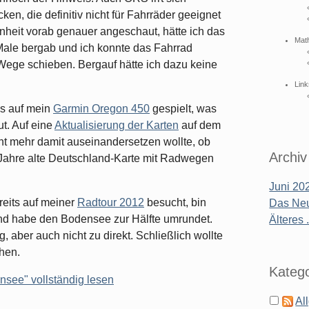
en, die definitiv nicht für Fahrräder geeignet
enheit vorab genauer angeschaut, hätte ich das
Mat
Male bergab und ich konnte das Fahrrad
Wege schieben. Bergauf hätte ich dazu keine
Link
ks auf mein
Garmin Oregon 450
gespielt, was
ut. Auf eine
Aktualisierung der Karten
auf dem
icht mehr damit auseinandersetzen wollte, ob
Archiv
n Jahre alte Deutschland-Karte mit Radwegen
Juni 202
reits auf meiner
Radtour 2012
besucht, bin
Das Neu
d habe den Bodensee zur Hälfte umrundet.
Älteres .
 aber auch nicht zu direkt. Schließlich wollte
hen.
Katego
nsee" vollständig lesen
Al