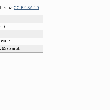
 Lizenz:
CC-BY-SA 2.0
ff)
3:08 h
, 6375 m ab