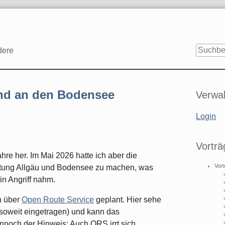
dere
Seitenle
und an den Bodensee
Verwal
Login
Vorträ
hre her. Im Mai 2026 hatte ich aber die
Vort
chtung Allgäu und Bodensee zu machen, was
in Angriff nahm.
n über
Open Route Service
geplant. Hier sehe
(soweit eingetragen) und kann das
noch der Hinweis: Auch ORS irrt sich