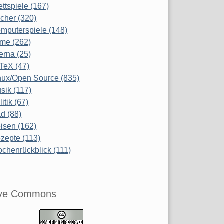
ettspiele (167)
cher (320)
mputerspiele (148)
lme (262)
terna (25)
TeX (47)
nux/Open Source (835)
sik (117)
litik (67)
d (88)
isen (162)
zepte (113)
chenrückblick (111)
ive Commons