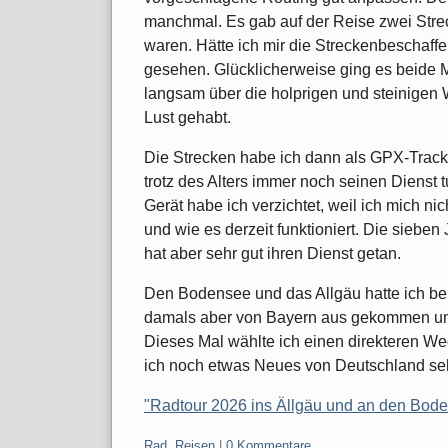
manchmal. Es gab auf der Reise zwei Streck
waren. Hätte ich mir die Streckenbeschaff
gesehen. Glücklicherweise ging es beide 
langsam über die holprigen und steinigen 
Lust gehabt.
Die Strecken habe ich dann als GPX-Trac
trotz des Alters immer noch seinen Dienst t
Gerät habe ich verzichtet, weil ich mich n
und wie es derzeit funktioniert. Die siebe
hat aber sehr gut ihren Dienst getan.
Den Bodensee und das Allgäu hatte ich be
damals aber von Bayern aus gekommen un
Dieses Mal wählte ich einen direkteren Weg,
ich noch etwas Neues von Deutschland se
"Radtour 2026 ins Ällgäu und an den Bode
Kategorien:
Rad
,
Reisen
|
0 Kommentare