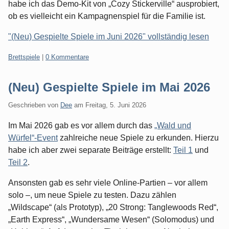
habe ich das Demo-Kit von „Cozy Stickerville“ ausprobiert,
ob es vielleicht ein Kampagnenspiel für die Familie ist.
"(Neu) Gespielte Spiele im Juni 2026" vollständig lesen
Kategorien:
Brettspiele
|
0 Kommentare
(Neu) Gespielte Spiele im Mai 2026
Geschrieben von
Dee
am
Freitag, 5. Juni 2026
Im Mai 2026 gab es vor allem durch das
„Wald und
Würfel“-Event
zahlreiche neue Spiele zu erkunden. Hierzu
habe ich aber zwei separate Beiträge erstellt:
Teil 1
und
Teil 2
.
Ansonsten gab es sehr viele Online-Partien – vor allem
solo –, um neue Spiele zu testen. Dazu zählen
„Wildscape“ (als Prototyp), „20 Strong: Tanglewoods Red“,
„Earth Express“, „Wundersame Wesen“ (Solomodus) und