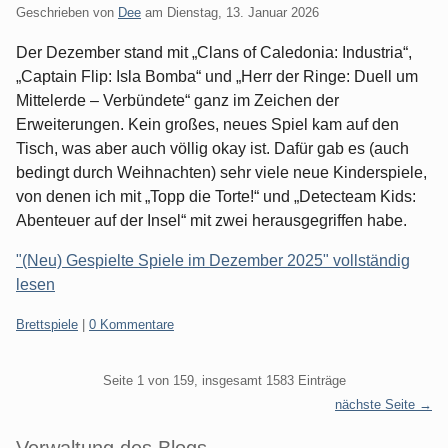
Geschrieben von
Dee
am
Dienstag, 13. Januar 2026
Der Dezember stand mit „Clans of Caledonia: Industria“,
„Captain Flip: Isla Bomba“ und „Herr der Ringe: Duell um
Mittelerde – Verbündete“ ganz im Zeichen der
Erweiterungen. Kein großes, neues Spiel kam auf den
Tisch, was aber auch völlig okay ist. Dafür gab es (auch
bedingt durch Weihnachten) sehr viele neue Kinderspiele,
von denen ich mit „Topp die Torte!“ und „Detecteam Kids:
Abenteuer auf der Insel“ mit zwei herausgegriffen habe.
"(Neu) Gespielte Spiele im Dezember 2025" vollständig
lesen
Kategorien:
Brettspiele
|
0 Kommentare
Pagination
Seite 1 von 159, insgesamt 1583 Einträge
nächste Seite →
Seitenleiste