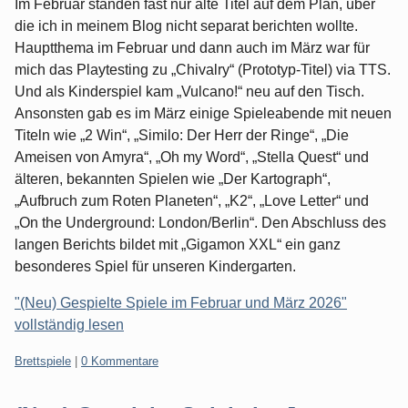
Im Februar standen fast nur alte Titel auf dem Plan, über
die ich in meinem Blog nicht separat berichten wollte.
Hauptthema im Februar und dann auch im März war für
mich das Playtesting zu „Chivalry“ (Prototyp-Titel) via TTS.
Und als Kinderspiel kam „Vulcano!“ neu auf den Tisch.
Ansonsten gab es im März einige Spieleabende mit neuen
Titeln wie „2 Win“, „Similo: Der Herr der Ringe“, „Die
Ameisen von Amyra“, „Oh my Word“, „Stella Quest“ und
älteren, bekannten Spielen wie „Der Kartograph“,
„Aufbruch zum Roten Planeten“, „K2“, „Love Letter“ und
„On the Underground: London/Berlin“. Den Abschluss des
langen Berichts bildet mit „Gigamon XXL“ ein ganz
besonderes Spiel für unseren Kindergarten.
"(Neu) Gespielte Spiele im Februar und März 2026"
vollständig lesen
Kategorien:
Brettspiele
|
0 Kommentare