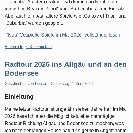
„Habitats“. Auf dem realen Tisch kamen an Neuheiten
immerhin „Beacon Patrol“ und „Barbecubes“ zum Einsatz.
Aber auch ein paar ältere Spiele wie „Galaxy of Trian“ und
„Suburbia“ wurden gespielt.
"(Neu) Gespielte Spiele im Mai 2026" vollständig lesen
Kategorien:
Brettspiele
|
0 Kommentare
Radtour 2026 ins Ällgäu und an den
Bodensee
Geschrieben von
Dee
am
Donnerstag, 4. Juni 2026
Einleitung
Meine letzte Radtour ist ungefähr sieben Jahre her. Im Mai
2026 hatte ich aber die Möglichkeit, eine mehrtägige
Radtour Richtung Allgäu und Bodensee zu machen, was
ich nach der langen Pause natürlich gerne in Angriff nahm.