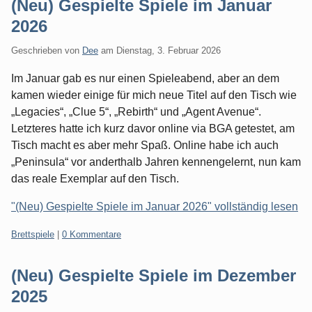
(Neu) Gespielte Spiele im Januar
2026
Geschrieben von
Dee
am
Dienstag, 3. Februar 2026
Im Januar gab es nur einen Spieleabend, aber an dem
kamen wieder einige für mich neue Titel auf den Tisch wie
„Legacies“, „Clue 5“, „Rebirth“ und „Agent Avenue“.
Letzteres hatte ich kurz davor online via BGA getestet, am
Tisch macht es aber mehr Spaß. Online habe ich auch
„Peninsula“ vor anderthalb Jahren kennengelernt, nun kam
das reale Exemplar auf den Tisch.
"(Neu) Gespielte Spiele im Januar 2026" vollständig lesen
Kategorien:
Brettspiele
|
0 Kommentare
(Neu) Gespielte Spiele im Dezember
2025