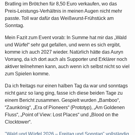
Bratling im Brötchen für 8,50 Euro verkaufen, wo das
Preis-Leistungs-Verhältnis in meinen Augen nicht mehr
passte. Toll war dafür das Weißwurst-Frühstück am
Sonntag.
Mein Fazit zum Event vorab: In Summe hat mir das „Wald
und Würfel“ sehr gut gefallen, und wenn es sich ergibt,
komme ich auch 2027 wieder. Natürlich hätte das Auryn
Vorrang, da ich dort auch als Supporter und Erklärer noch
aktiver teilnehmen kann, auch wenn ich selbst nicht so viel
zum Spielen komme.
Da ich freitags nur einen halben Tag da war und sonntags
nicht ganz so lang ging, fasse ich diese beiden Tage zu
einem Bericht zusammen. Gespielt wurden „Bamboo“,
“Zaunkönig“, „Era of Pioneers“ (Prototyp), „Am Goldenen
Fluss“, „Point of View: Lost Places“ und „Blood on the
Clocktower“.
"Wald und Würfel 2026 – Freitag und Sonntag" vollständig