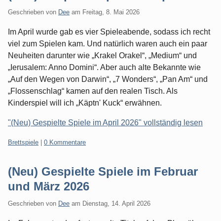
Geschrieben von
Dee
am
Freitag, 8. Mai 2026
Im April wurde gab es vier Spieleabende, sodass ich recht
viel zum Spielen kam. Und natürlich waren auch ein paar
Neuheiten darunter wie „Krakel Orakel“, „Medium“ und
„Ierusalem: Anno Domini“. Aber auch alte Bekannte wie
„Auf den Wegen von Darwin“, „7 Wonders“, „Pan Am“ und
„Flossenschlag“ kamen auf den realen Tisch. Als
Kinderspiel will ich „Käptn' Kuck“ erwähnen.
"(Neu) Gespielte Spiele im April 2026" vollständig lesen
Kategorien:
Brettspiele
|
0 Kommentare
(Neu) Gespielte Spiele im Februar
und März 2026
Geschrieben von
Dee
am
Dienstag, 14. April 2026