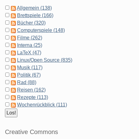
Allgemein (138)
Brettspiele (166)
Bücher (320)
Computerspiele (148)
Filme (262)
Interna (25)
LaTeX (47)
Linux/Open Source (835)
Musik (117)
Politik (67)
Rad (88)
Reisen (162)
Rezepte (113)
Wochenrückblick (111)
Creative Commons