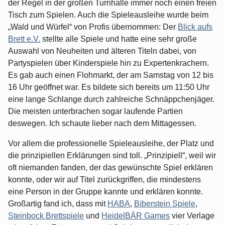
der Regel in der großen Turnhalle immer noch einen freien
Tisch zum Spielen. Auch die Spieleausleihe wurde beim
„Wald und Würfel“ von Profis übernommen: Der
Blick aufs
Brett e.V.
stellte alle Spiele und hatte eine sehr große
Auswahl von Neuheiten und älteren Titeln dabei, von
Partyspielen über Kinderspiele hin zu Expertenkrachern.
Es gab auch einen Flohmarkt, der am Samstag von 12 bis
16 Uhr geöffnet war. Es bildete sich bereits um 11:50 Uhr
eine lange Schlange durch zahlreiche Schnäppchenjäger.
Die meisten unterbrachen sogar laufende Partien
deswegen. Ich schaute lieber nach dem Mittagessen.
Vor allem die professionelle Spieleausleihe, der Platz und
die prinzipiellen Erklärungen sind toll. „Prinzipiell“, weil wir
oft niemanden fanden, der das gewünschte Spiel erklären
konnte, oder wir auf Titel zurückgriffen, die mindestens
eine Person in der Gruppe kannte und erklären konnte.
Großartig fand ich, dass mit
HABA
,
Biberstein Spiele
,
Steinbock Brettspiele
und
HeidelBÄR Games
vier Verlage