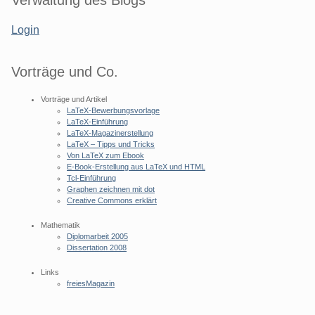
Verwaltung des Blogs
Login
Vorträge und Co.
Vorträge und Artikel
LaTeX-Bewerbungsvorlage
LaTeX-Einführung
LaTeX-Magazinerstellung
LaTeX – Tipps und Tricks
Von LaTeX zum Ebook
E-Book-Erstellung aus LaTeX und HTML
Tcl-Einführung
Graphen zeichnen mit dot
Creative Commons erklärt
Mathematik
Diplomarbeit 2005
Dissertation 2008
Links
freiesMagazin