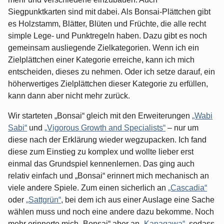
Siegpunktkarten sind mit dabei. Als Bonsai-Plättchen gibt
es Holzstamm, Blätter, Blüten und Früchte, die alle recht
simple Lege- und Punktregeln haben. Dazu gibt es noch
gemeinsam ausliegende Zielkategorien. Wenn ich ein
Zielplättchen einer Kategorie erreiche, kann ich mich
entscheiden, dieses zu nehmen. Oder ich setze darauf, ein
höherwertiges Zielplättchen dieser Kategorie zu erfüllen,
kann dann aber nicht mehr zurück.
Wir starteten „Bonsai“ gleich mit den Erweiterungen
„Wabi
Sabi“
und
„Vigorous Growth and Specialists“
– nur um
diese nach der Erklärung wieder wegzupacken. Ich fand
diese zum Einstieg zu komplex und wollte lieber erst
einmal das Grundspiel kennenlernen. Das ging auch
relativ einfach und „Bonsai“ erinnert mich mechanisch an
viele andere Spiele. Zum einen sicherlich an
„Cascadia“
oder
„Sattgrün“
, bei dem ich aus einer Auslage eine Sache
wählen muss und noch eine andere dazu bekomme. Noch
mehr erinnerte mich „Bonsai“ aber an
„Kanagawa“
, sodass