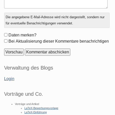
Antwort
Die angegebene E-Mail-Adresse wird nicht dargestellt, sondern nur
zu
für eventuelle Benachrichtigungen verwendet.
Formular-
Daten merken?
Optionen
Bei Aktualisierung dieser Kommentare benachrichtigen
Seitenleiste
Verwaltung des Blogs
Login
Vorträge und Co.
Vorträge und Artikel
LaTeX-Bewerbungsvorlage
LaTeX-Einführung