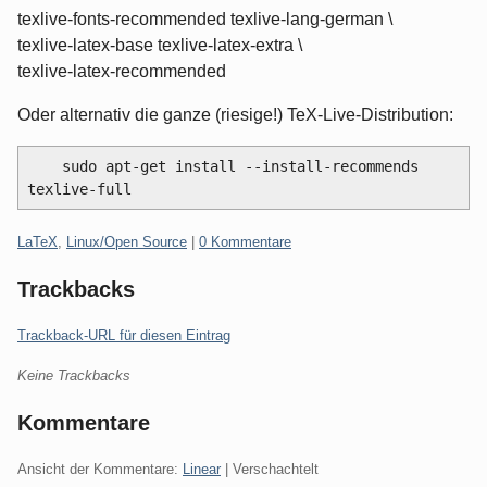
texlive-fonts-recommended texlive-lang-german \
texlive-latex-base texlive-latex-extra \
texlive-latex-recommended
Oder alternativ die ganze (riesige!) TeX-Live-Distribution:
    sudo apt-get install --install-recommends 
Kategorien:
LaTeX
,
Linux/Open Source
|
0 Kommentare
Trackbacks
Trackback-URL für diesen Eintrag
Keine Trackbacks
Kommentare
Ansicht der Kommentare:
Linear
| Verschachtelt