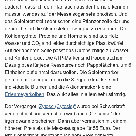
dadurch, dass ich den Plan auch aus der Ferne erkennen
musste, war das auf der Messe sogar sehr praktisch. Und
das Spielbrett stellt sehr schön eine Pflanzenzelle dar und
dennoch sind die Aktionsfelder sehr gut zu erkennen. Die
Kohlenhydrate, Proteine und Hormone sind aus Holz,
Wasser und CO₂ sind leider durchsichtige Plastikwürfel.
Auf der anderen Seite passt das Durchsichtige zu Wasser
und Kohlendioxid. Die ATP-Marker sind Pappplättchen.
Dazu gibt es für jede Ressource noch Pappplättchen, um 6
Einheiten auf einmal darzustellen. Die Spielermarker
gefallen mir sehr gut, denn die Siegpunktmarker sind
individuelle Blumen und die Aktionsmarker kleine
Erlenmeyerkolben
. Das wirkt alles in allem sehr stimmig.
Der Vorgänger
„Zytose (Cytosis)“
wurde bei Schwerkraft
veröffentlicht und vermutlich wird auch „Cellulose“ dort
irgendwann erscheinen. Dann aber vermutlich mit einem
höheren Preis als die Messeausgabe für 55 Euro. Der
Preis entspricht ungefähr auch dem Preis der Retail-