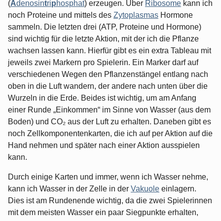
(
A
denosin
t
ri
p
hosphat
) erzeugen. Über
Ribosome
kann ich
noch Proteine und mittels des
Zytoplasmas
Hormone
sammeln. Die letzten drei (ATP, Proteine und Hormone)
sind wichtig für die letzte Aktion, mit der ich die Pflanze
wachsen lassen kann. Hierfür gibt es ein extra Tableau mit
jeweils zwei Markern pro Spielerin. Ein Marker darf auf
verschiedenen Wegen den Pflanzenstängel entlang nach
oben in die Luft wandern, der andere nach unten über die
Wurzeln in die Erde. Beides ist wichtig, um am Anfang
einer Runde „Einkommen“ im Sinne von Wasser (aus dem
Boden) und CO₂ aus der Luft zu erhalten. Daneben gibt es
noch Zellkomponentenkarten, die ich auf per Aktion auf die
Hand nehmen und später nach einer Aktion ausspielen
kann.
Durch einige Karten und immer, wenn ich Wasser nehme,
kann ich Wasser in der Zelle in der
Vakuole
einlagern.
Dies ist am Rundenende wichtig, da die zwei Spielerinnen
mit dem meisten Wasser ein paar Siegpunkte erhalten,