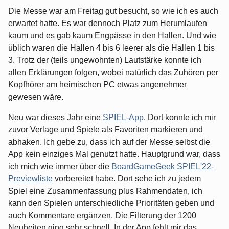
Die Messe war am Freitag gut besucht, so wie ich es auch
erwartet hatte. Es war dennoch Platz zum Herumlaufen
kaum und es gab kaum Engpässe in den Hallen. Und wie
üblich waren die Hallen 4 bis 6 leerer als die Hallen 1 bis
3. Trotz der (teils ungewohnten) Lautstärke konnte ich
allen Erklärungen folgen, wobei natürlich das Zuhören per
Kopfhörer am heimischen PC etwas angenehmer
gewesen wäre.
Neu war dieses Jahr eine
SPIEL-App
. Dort konnte ich mir
zuvor Verlage und Spiele als Favoriten markieren und
abhaken. Ich gebe zu, dass ich auf der Messe selbst die
App kein einziges Mal genutzt hatte. Hauptgrund war, dass
ich mich wie immer über die
BoardGameGeek SPIEL'22-
Previewliste
vorbereitet habe. Dort sehe ich zu jedem
Spiel eine Zusammenfassung plus Rahmendaten, ich
kann den Spielen unterschiedliche Prioritäten geben und
auch Kommentare ergänzen. Die Filterung der 1200
Neuheiten ging sehr schnell. In der App fehlt mir das