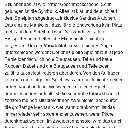
Stil, aber das ist wie immer Geschmackssache. Sehr
gelungen ist die Symbolik. Alles ist klar und deutlich auf
dem Spielplan abgedruckt, inklusive Sandras Aktionen.
Das einzige Manko ist, dass für die Endwertung kein Platz
mehr auf dem Spielbrett war. Das würde vor allem
Erstspielerinnen helfen, die Minuspunkte nicht zu
vergessen. Bei der
Variabilität
muss in meinen Augen
unterschieden werden: Der prinzipielle Spielablauf ist jede
Partie identisch. Ich hole Blaupausen, Teile und baue
Roboter. Dabei sind die Blaupausen und Teile zwar
zufällig ausgelegt, rotieren aber durch. Von den Aufträgen
kommen nur einige ins Spiel, was aber auch nicht zu einer
hohen Variation führt. Weswegen sich jedes Spiel
dennoch anders anfühlt, ist die sehr hohe
Interaktion
. Ich
zerstöre meinen Mitspielerinnen zwar nichts, aber durch
die großartige Mechanik, wer wann drankommt, ist das
immer wieder sehr spannend anzusehen, wenn Pläne
durchkreuzt werden. Im Zweipersonenspiel wird das durch
Sandra erreicht, die eine ganze Abteilung blockiert, mit