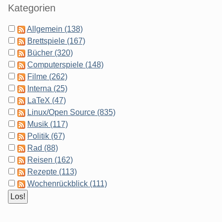
Kategorien
Allgemein (138)
Brettspiele (167)
Bücher (320)
Computerspiele (148)
Filme (262)
Interna (25)
LaTeX (47)
Linux/Open Source (835)
Musik (117)
Politik (67)
Rad (88)
Reisen (162)
Rezepte (113)
Wochenrückblick (111)