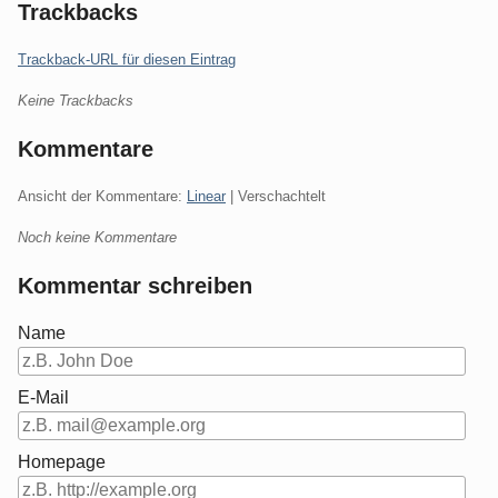
Trackbacks
Trackback-URL für diesen Eintrag
Keine Trackbacks
Kommentare
Ansicht der Kommentare:
Linear
| Verschachtelt
Noch keine Kommentare
Kommentar schreiben
Name
E-Mail
Homepage