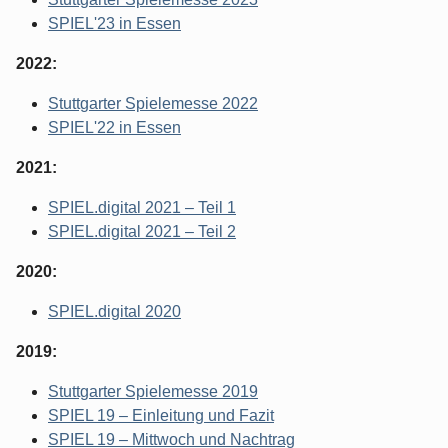
SPIEL'23 in Essen
2022:
Stuttgarter Spielemesse 2022
SPIEL'22 in Essen
2021:
SPIEL.digital 2021 – Teil 1
SPIEL.digital 2021 – Teil 2
2020:
SPIEL.digital 2020
2019:
Stuttgarter Spielemesse 2019
SPIEL 19 – Einleitung und Fazit
SPIEL 19 – Mittwoch und Nachtrag