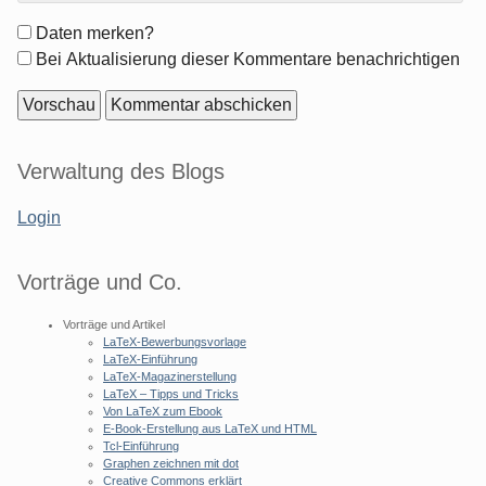
Formular-
Daten merken?
Optionen
Bei Aktualisierung dieser Kommentare benachrichtigen
Seitenleiste
Verwaltung des Blogs
Login
Vorträge und Co.
Vorträge und Artikel
LaTeX-Bewerbungsvorlage
LaTeX-Einführung
LaTeX-Magazinerstellung
LaTeX – Tipps und Tricks
Von LaTeX zum Ebook
E-Book-Erstellung aus LaTeX und HTML
Tcl-Einführung
Graphen zeichnen mit dot
Creative Commons erklärt