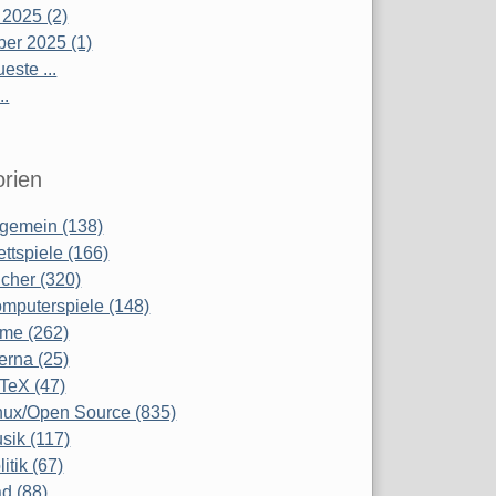
 2025 (2)
er 2025 (1)
este ...
..
rien
lgemein (138)
ettspiele (166)
cher (320)
mputerspiele (148)
lme (262)
terna (25)
TeX (47)
nux/Open Source (835)
sik (117)
litik (67)
d (88)