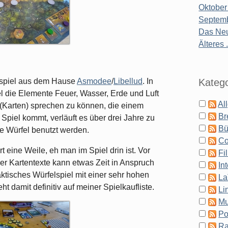
Oktober
Septemb
Das Neu
Älteres .
Katego
elspiel aus dem Hause
Asmodee
/
Libellud
. In
el die Elemente Feuer, Wasser, Erde und Luft
Al
(Karten) sprechen zu können, die einem
Br
Spiel kommt, verläuft es über drei Jahre zu
Bü
he Würfel benutzt werden.
Co
t eine Weile, eh man im Spiel drin ist. Vor
Fi
er Kartentexte kann etwas Zeit in Anspruch
In
ktisches Würfelspiel mit einer sehr hohen
La
eht damit definitiv auf meiner Spielkaufliste.
Li
Mu
Po
Ra