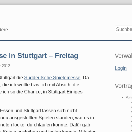
dere
Seitenle
e in Stuttgart – Freitag
Verwal
r 2012
Login
uttgart die
Süddeutsche Spielemesse
. Da
 die ich wollte bzw. ich mit Absicht die
Vorträ
 ich so die Chance, in Stuttgart Einiges
Vort
 Essen und Stuttgart lassen sich nicht
 neu ausgestellten Spielen standen, war es in
Minuten locker durchlaufen konnte. Dafür gab
 Spiele ausleihen und testen konnte. Mitunter