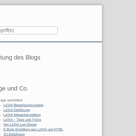
iste
tung des Blogs
ge und Co.
räge und Artikel
LaTeX-Bewerbungsvorlage
LaTeX-Einführung
LaTeX-Magazinerstellung
LaTeX – Tipps und Tricks
Von LaTeX zum Ebook
E-Book-Erstellung aus LaTeX und HTML
Tcl-Einführung