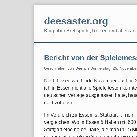
Skip
to
deesaster.org
content
Blog über Brettspiele, Reisen und alles an
Bericht von der Spielemess
Geschrieben von
Dee
am
Donnerstag, 29. Novembe
Nach Essen
war Ende November auch in St
ich in Essen nicht alle Spiele testen konnte,
deutschen Verlage ausgelassen hatte, hatte
nachzuholen.
Im Vergleich zu Essen ist Stuttgart … nein,
vergleichen. Wo in Essen 5 Hallen mit 600
Stuttgart eine halbe Halle, die man in 15 
es aber zwei größere Spieleareale, wo man