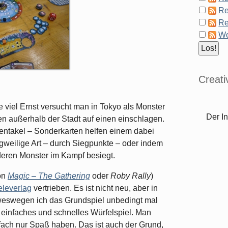
Re
Re
Wo
Creat
 viel Ernst versucht man in Tokyo als Monster
Der In
en außerhalb der Stadt auf einen einschlagen.
entakel – Sonderkarten helfen einem dabei
ngweilige Art – durch Siegpunkte – oder indem
deren Monster im Kampf besiegt.
von
Magic – The Gathering
oder
Roby Rally
)
eleverlag
vertrieben. Es ist nicht neu, aber in
weswegen ich das Grundspiel unbedingt mal
r einfaches und schnelles Würfelspiel. Man
ach nur Spaß haben. Das ist auch der Grund,