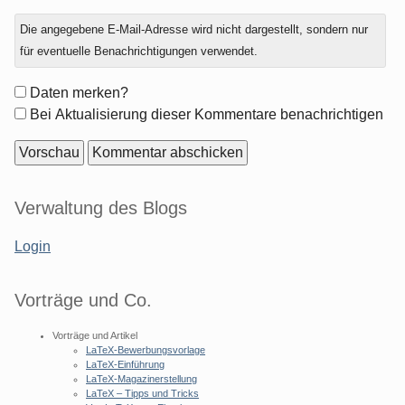
Antwort
Die angegebene E-Mail-Adresse wird nicht dargestellt, sondern nur
zu
für eventuelle Benachrichtigungen verwendet.
Formular-
Daten merken?
Optionen
Bei Aktualisierung dieser Kommentare benachrichtigen
Seitenleiste
Verwaltung des Blogs
Login
Vorträge und Co.
Vorträge und Artikel
LaTeX-Bewerbungsvorlage
LaTeX-Einführung
LaTeX-Magazinerstellung
LaTeX – Tipps und Tricks