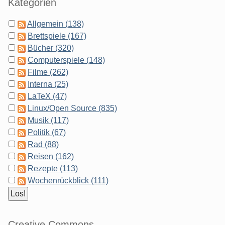
Kategorien
Allgemein (138)
Brettspiele (167)
Bücher (320)
Computerspiele (148)
Filme (262)
Interna (25)
LaTeX (47)
Linux/Open Source (835)
Musik (117)
Politik (67)
Rad (88)
Reisen (162)
Rezepte (113)
Wochenrückblick (111)
Creative Commons