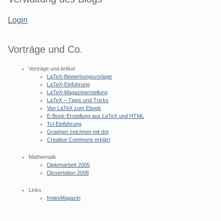
Login
Vorträge und Co.
Vorträge und Artikel
LaTeX-Bewerbungsvorlage
LaTeX-Einführung
LaTeX-Magazinerstellung
LaTeX – Tipps und Tricks
Von LaTeX zum Ebook
E-Book-Erstellung aus LaTeX und HTML
Tcl-Einführung
Graphen zeichnen mit dot
Creative Commons erklärt
Mathematik
Diplomarbeit 2005
Dissertation 2008
Links
freiesMagazin