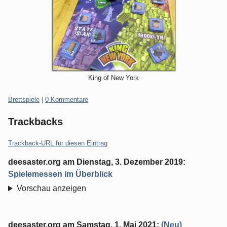
King of New York
Kategorien:
Brettspiele
|
0 Kommentare
Trackbacks
Trackback-URL für diesen Eintrag
deesaster.org
am
Dienstag, 3. Dezember 2019
:
Spielemessen im Überblick
Vorschau anzeigen
deesaster.org
am
Samstag, 1. Mai 2021
:
(Neu)