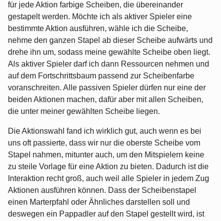
für jede Aktion farbige Scheiben, die übereinander
gestapelt werden. Möchte ich als aktiver Spieler eine
bestimmte Aktion ausführen, wähle ich die Scheibe,
nehme den ganzen Stapel ab dieser Scheibe aufwärts und
drehe ihn um, sodass meine gewählte Scheibe oben liegt.
Als aktiver Spieler darf ich dann Ressourcen nehmen und
auf dem Fortschrittsbaum passend zur Scheibenfarbe
voranschreiten. Alle passiven Spieler dürfen nur eine der
beiden Aktionen machen, dafür aber mit allen Scheiben,
die unter meiner gewählten Scheibe liegen.
Die Aktionswahl fand ich wirklich gut, auch wenn es bei
uns oft passierte, dass wir nur die oberste Scheibe vom
Stapel nahmen, mitunter auch, um den Mitspielern keine
zu steile Vorlage für eine Aktion zu bieten. Dadurch ist die
Interaktion recht groß, auch weil alle Spieler in jedem Zug
Aktionen ausführen können. Dass der Scheibenstapel
einen Marterpfahl oder Ähnliches darstellen soll und
deswegen ein Pappadler auf den Stapel gestellt wird, ist