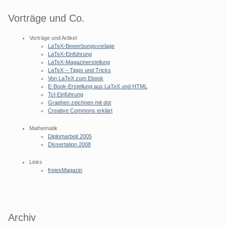
Vorträge und Co.
Vorträge und Artikel
LaTeX-Bewerbungsvorlage
LaTeX-Einführung
LaTeX-Magazinerstellung
LaTeX – Tipps und Tricks
Von LaTeX zum Ebook
E-Book-Erstellung aus LaTeX und HTML
Tcl-Einführung
Graphen zeichnen mit dot
Creative Commons erklärt
Mathematik
Diplomarbeit 2005
Dissertation 2008
Links
freiesMagazin
Archiv