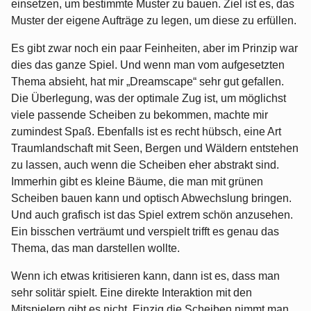
einsetzen, um bestimmte Muster zu bauen. Ziel ist es, das
Muster der eigene Aufträge zu legen, um diese zu erfüllen.
Es gibt zwar noch ein paar Feinheiten, aber im Prinzip war
dies das ganze Spiel. Und wenn man vom aufgesetzten
Thema absieht, hat mir „Dreamscape“ sehr gut gefallen.
Die Überlegung, was der optimale Zug ist, um möglichst
viele passende Scheiben zu bekommen, machte mir
zumindest Spaß. Ebenfalls ist es recht hübsch, eine Art
Traumlandschaft mit Seen, Bergen und Wäldern entstehen
zu lassen, auch wenn die Scheiben eher abstrakt sind.
Immerhin gibt es kleine Bäume, die man mit grünen
Scheiben bauen kann und optisch Abwechslung bringen.
Und auch grafisch ist das Spiel extrem schön anzusehen.
Ein bisschen verträumt und verspielt trifft es genau das
Thema, das man darstellen wollte.
Wenn ich etwas kritisieren kann, dann ist es, dass man
sehr solitär spielt. Eine direkte Interaktion mit den
Mitspielern gibt es nicht. Einzig die Scheiben nimmt man