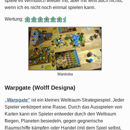
spiele es vermutlich wieder mit, aber mir fehlt auch nichts,
wenn ich es nicht noch einmal spielen kann.
Wertung:
Manitoba
Warpgate (Wolff Designa)
„Warpgate“
ist ein kleines Weltraum-Strategiespiel. Jeder
Spieler verkörpert eine Rasse. Durch das Ausspielen von
Karten kann ein Spieler entweder durch den Weltraum
fliegen, Planeten besiedeln, gegen gegnerische
Raumschiffe kämpfen oder Handel (mit dem Spiel selbst,