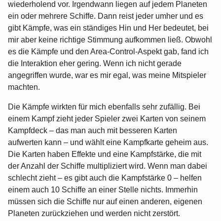
wiederholend vor. Irgendwann liegen auf jedem Planeten
ein oder mehrere Schiffe. Dann reist jeder umher und es
gibt Kämpfe, was ein ständiges Hin und Her bedeutet, bei
mir aber keine richtige Stimmung aufkommen ließ. Obwohl
es die Kämpfe und den Area-Control-Aspekt gab, fand ich
die Interaktion eher gering. Wenn ich nicht gerade
angegriffen wurde, war es mir egal, was meine Mitspieler
machten.
Die Kämpfe wirkten für mich ebenfalls sehr zufällig. Bei
einem Kampf zieht jeder Spieler zwei Karten von seinem
Kampfdeck – das man auch mit besseren Karten
aufwerten kann – und wählt eine Kampfkarte geheim aus.
Die Karten haben Effekte und eine Kampfstärke, die mit
der Anzahl der Schiffe multipliziert wird. Wenn man dabei
schlecht zieht – es gibt auch die Kampfstärke 0 – helfen
einem auch 10 Schiffe an einer Stelle nichts. Immerhin
müssen sich die Schiffe nur auf einen anderen, eigenen
Planeten zurückziehen und werden nicht zerstört.