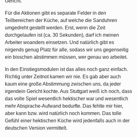
Gericht.
Für die Aktionen gibt es separate Felder in den
Teilbereichen der Küche, auf welche die Sanduhren
umgedreht gestellt werden. Erst, wenn die Zeit
durchgelaufen ist (ca. 30 Sekunden), darf ich meinen
Arbeiter woanders einsetzen. Und natürlich gibt es
nirgends genug Platz für alle, sodass wir uns gegenseitig
ein bisschen abstimmen müssen, wer genau wo arbeitet.
In den Einstiegsmodulen ist das alles noch ganz einfach.
Richtig unter Zeitnot kamen wir nie. Es gab aber auch
kaum eine große Abstimmung zwischen uns, da jeder
irgendein Gericht kochte. Aus Stuttgart weiß ich noch, dass
das volle Spiel wesentlich hektischer war und wesentlich
mehr Absprache-Aufwand bedurfte. Das fehlte mir hier,
aber kann bzw. wird natürlich noch kommen. Das tolle
Gefühl einer hektischen Küche wird jedenfalls auch in der
deutschen Version vermittelt.