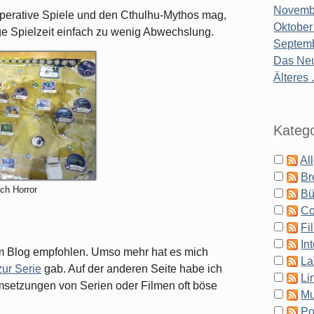
Novembe
operative Spiele und den Cthulhu-Mythos mag,
Oktober
ange Spielzeit einfach zu wenig Abwechslung.
Septemb
Das Neu
Älteres .
Katego
Al
Br
tch Horror
Bü
Co
Fi
In
em Blog empfohlen. Umso mehr hat es mich
La
zur Serie
gab. Auf der anderen Seite habe ich
Li
umsetzungen von Serien oder Filmen oft böse
Mu
Po