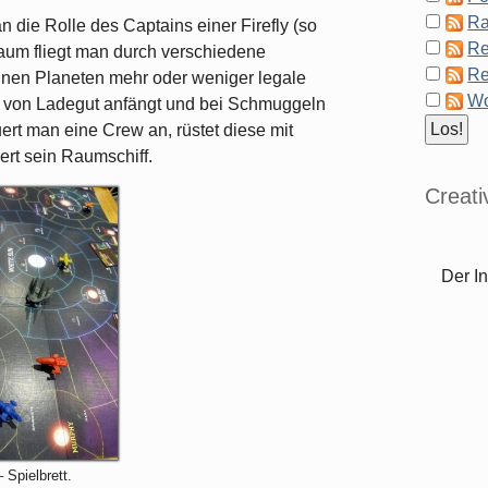
Ra
 die Rolle des Captains einer Firefly (so
Re
raum fliegt man durch verschiedene
Re
nen Planeten mehr oder weniger legale
Wo
t von Ladegut anfängt und bei Schmuggeln
uert man eine Crew an, rüstet diese mit
rt sein Raumschiff.
Creat
Der In
– Spielbrett.