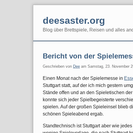
Skip
to
deesaster.org
content
Blog über Brettspiele, Reisen und alles an
Bericht von der Spielemess
Geschrieben von
Dee
am
Samstag, 23. November 
Einen Monat nach der Spielemesse in
Ess
Stuttgart statt, auf der ich mich gestern 
Stände offen und an den Spieletischen de
konnte sich jeder Spielbegeisterte versch
spielen. Auf der großen Spieleinsel blieb 
schönen Spieleabend ergab.
Standtechnisch ist Stuttgart aber wie jedes
wenige Spieleverlage, die nach Stuttgart