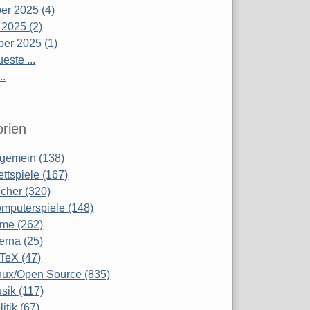
r 2025 (4)
 2025 (2)
er 2025 (1)
este ...
..
rien
lgemein (138)
ettspiele (167)
cher (320)
mputerspiele (148)
lme (262)
terna (25)
TeX (47)
nux/Open Source (835)
sik (117)
litik (67)