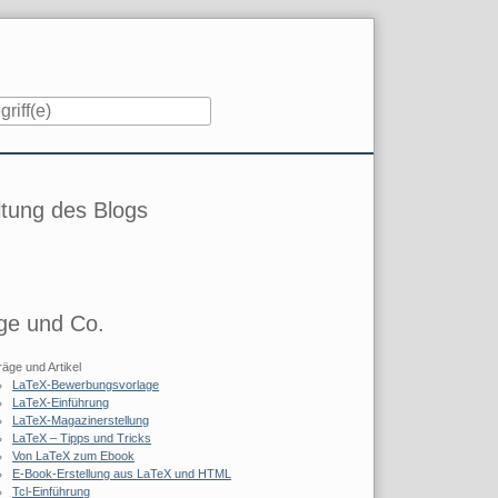
iste
tung des Blogs
ge und Co.
räge und Artikel
LaTeX-Bewerbungsvorlage
LaTeX-Einführung
LaTeX-Magazinerstellung
LaTeX – Tipps und Tricks
Von LaTeX zum Ebook
E-Book-Erstellung aus LaTeX und HTML
Tcl-Einführung