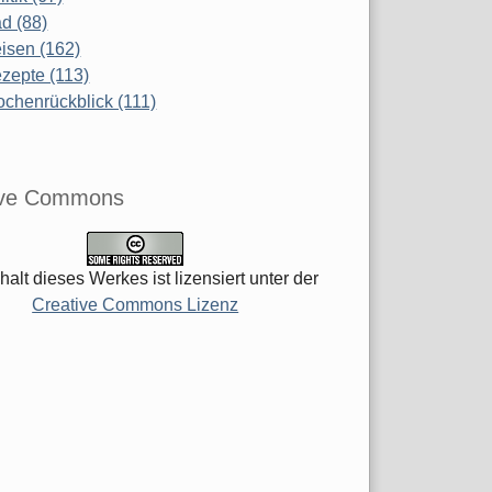
d (88)
isen (162)
zepte (113)
chenrückblick (111)
ive Commons
halt dieses Werkes ist lizensiert unter der
Creative Commons Lizenz