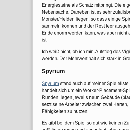
Energiesteine als Schatz mitbringt. Die eig
Nebensache. Daneben ist es sehr zufallsbe
Monster/Helden liegen, so dass einige Sp
sammeln können und der Rest leer ausgeht.
Ende enorm werden kann, was aber nicht au
ist.
Ich weiß nicht, ob ich mir „Aufstieg des Vig
werden. Der Mehrwert hält sich stark in Gr
Spyrium
Spyrium
stand auch auf meiner Spieleliste 
handelt sich um ein Worker-Placement-Spi
Runden liegen jeweils neun Gebäude (blau
setzt seine Arbeiter zwischen zwei Karten,
Fähigkeiten zu nutzen.
Es gibt bei dem Spiel so gut wie keinen Z
zufällig gezogen und ausgelegt, aber dana