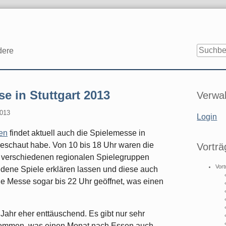
dere
Seitenle
e in Stuttgart 2013
Verwal
2013
Login
en
findet aktuell auch die Spielemesse in
umgeschaut habe. Von 10 bis 18 Uhr waren die
Vorträ
r verschiedenen regionalen Spielegruppen
Vort
iedene Spiele erklären lassen und diese auch
die Messe sogar bis 22 Uhr geöffnet, was einen
 Jahr eher enttäuschend. Es gibt nur sehr
 kommen, was einen Monat nach Essen auch