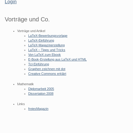
Login
Vorträge und Co.
Vorträge und Artikel
LaTeX-Bewerbungsvorlage
LaTeX-Einführung
LaTeX-Magazinerstellung
LaTeX – Tipps und Tricks
Von LaTeX zum Ebook
E-Book-Erstellung aus LaTeX und HTML
Tcl-Einführung
Graphen zeichnen mit dot
Creative Commons erklärt
Mathematik
Diplomarbeit 2005
Dissertation 2008
Links
freiesMagazin