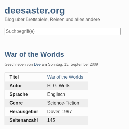
Skip
deesaster.org
to
content
Blog über Brettspiele, Reisen und alles andere
War of the Worlds
Geschrieben von
Dee
am
Sonntag, 13. September 2009
Titel
War of the Worlds
Autor
H. G. Wells
Sprache
Englisch
Genre
Science-Fiction
Herausgeber
Dover, 1997
Seitenanzahl
145