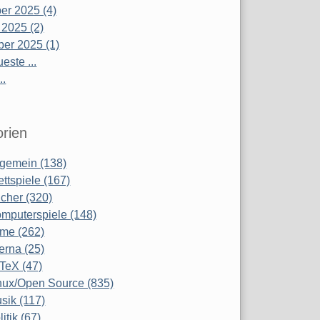
r 2025 (4)
 2025 (2)
er 2025 (1)
este ...
..
rien
lgemein (138)
ettspiele (167)
cher (320)
mputerspiele (148)
lme (262)
terna (25)
TeX (47)
nux/Open Source (835)
sik (117)
litik (67)