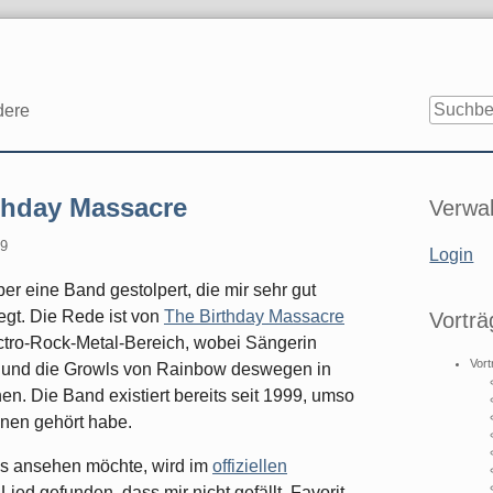
dere
Seitenle
thday Massacre
Verwal
09
Login
er eine Band gestolpert, die mir sehr gut
legt. Die Rede ist von
The Birthday Massacre
Vorträ
ctro-Rock-Metal-Bereich, wobei Sängerin
Vort
at und die Growls von Rainbow deswegen in
n. Die Band existiert bereits seit 1999, umso
hnen gehört habe.
os ansehen möchte, wird im
offiziellen
Lied gefunden, dass mir nicht gefällt. Favorit