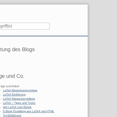
iste
tung des Blogs
ge und Co.
räge und Artikel
LaTeX-Bewerbungsvorlage
LaTeX-Einführung
LaTeX-Magazinerstellung
LaTeX – Tipps und Tricks
Von LaTeX zum Ebook
E-Book-Erstellung aus LaTeX und HTML
Tcl-Einführung