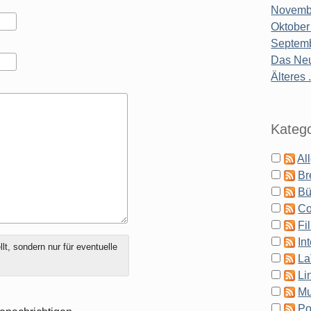
Novembe
Oktober
Septemb
Das Neu
Älteres .
Katego
Al
Br
Bü
Co
Fi
In
t, sondern nur für eventuelle
La
Li
Mu
Po