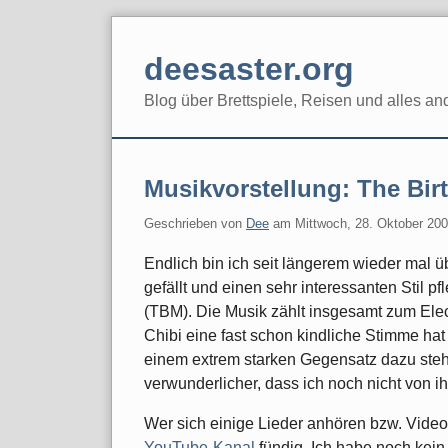
Skip
to
deesaster.org
content
Blog über Brettspiele, Reisen und alles an
Musikvorstellung: The Bir
Geschrieben von
Dee
am
Mittwoch, 28. Oktober 20
Endlich bin ich seit längerem wieder mal üb
gefällt und einen sehr interessanten Stil pf
(TBM). Die Musik zählt insgesamt zum Ele
Chibi eine fast schon kindliche Stimme h
einem extrem starken Gegensatz dazu stehe
verwunderlicher, dass ich noch nicht von i
Wer sich einige Lieder anhören bzw. Vide
YouTube-Kanal
fündig. Ich habe noch kein 