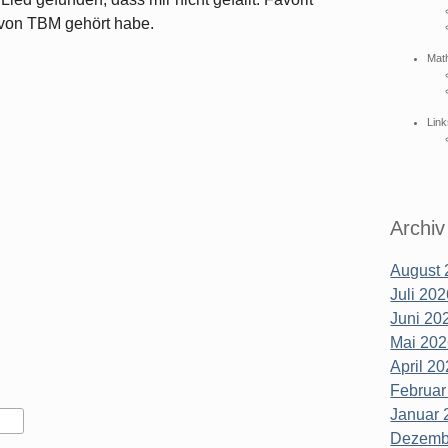
h von TBM gehört habe.
Mat
Link
Archiv
August 
Juli 202
Juni 202
Mai 202
April 20
Februar
Januar 
Dezembe