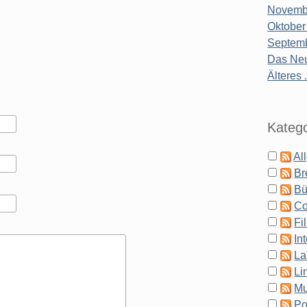
Novembe
Oktober
Septemb
Das Neu
Älteres .
Katego
Al
Br
Bü
Co
Fi
In
La
Li
Mu
Po