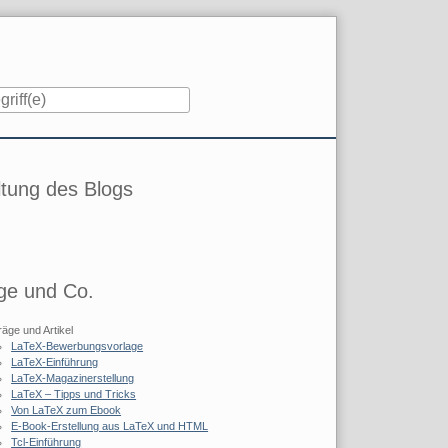
iste
tung des Blogs
ge und Co.
räge und Artikel
LaTeX-Bewerbungsvorlage
LaTeX-Einführung
LaTeX-Magazinerstellung
LaTeX – Tipps und Tricks
Von LaTeX zum Ebook
E-Book-Erstellung aus LaTeX und HTML
Tcl-Einführung