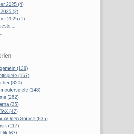
r 2025 (4)
 2025 (2)
er 2025 (1)
este ...
..
rien
lgemein (138)
ettspiele (167)
cher (320)
mputerspiele (148)
lme (262)
terna (25)
TeX (47)
nux/Open Source (835)
sik (117)
litik (67)