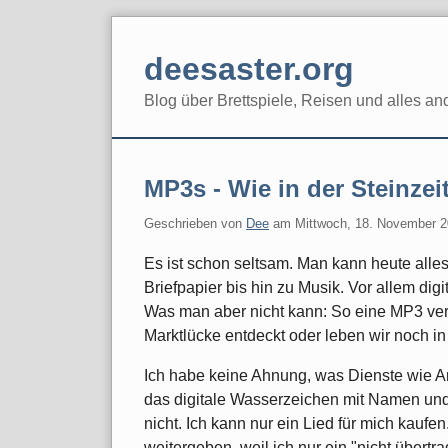
Skip
to
deesaster.org
content
Blog über Brettspiele, Reisen und alles an
MP3s - Wie in der Steinzei
Geschrieben von
Dee
am
Mittwoch, 18. November 
Es ist schon seltsam. Man kann heute alle
Briefpapier bis hin zu Musik. Vor allem dig
Was man aber nicht kann: So eine MP3 ve
Marktlücke entdeckt oder leben wir noch in 
Ich habe keine Ahnung, was Dienste wie A
das digitale Wasserzeichen mit Namen und G
nicht. Ich kann nur ein Lied für mich kaufen
weitergeben, weil ich nur ein "nicht übertr