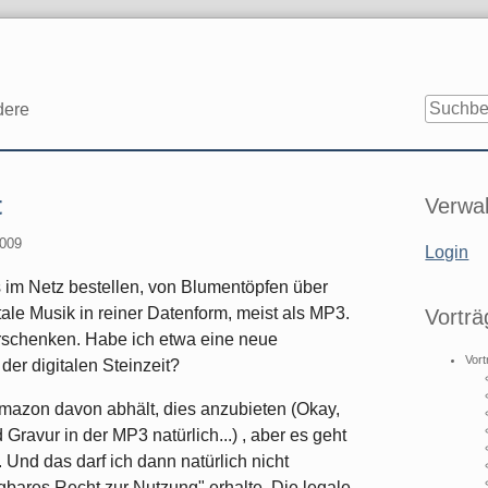
dere
Seitenle
t
Verwal
2009
Login
s im Netz bestellen, von Blumentöpfen über
itale Musik in reiner Datenform, meist als MP3.
Vorträ
rschenken. Habe ich etwa eine neue
Vort
der digitalen Steinzeit?
mazon davon abhält, dies anzubieten (Okay,
ravur in der MP3 natürlich...) , aber es geht
. Und das darf ich dann natürlich nicht
agbares Recht zur Nutzung" erhalte. Die legale