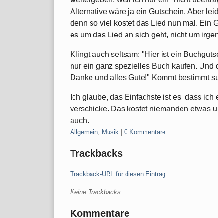
Alternative wäre ja ein Gutschein. Aber lei
denn so viel kostet das Lied nun mal. Ein G
es um das Lied an sich geht, nicht um irg
Klingt auch seltsam: "Hier ist ein Buchgut
nur ein ganz spezielles Buch kaufen. Und d
Danke und alles Gute!" Kommt bestimmt su
Ich glaube, das Einfachste ist es, dass ic
verschicke. Das kostet niemanden etwas un
auch.
Kategorien:
Allgemein
,
Musik
|
0 Kommentare
Trackbacks
Trackback-URL für diesen Eintrag
Keine Trackbacks
Kommentare