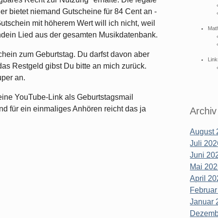
der bietet niemand Gutscheine für 84 Cent an -
utschein mit höherem Wert will ich nicht, weil
Mat
endein Lied aus der gesamten Musikdatenbank.
schein zum Geburtstag. Du darfst davon aber
Link
as Restgeld gibst Du bitte an mich zurück.
per an.
h eine YouTube-Link als Geburtstagsmail
d für ein einmaliges Anhören reicht das ja
Archiv
August 
Juli 202
Juni 202
Mai 202
April 20
Februar
Januar 
Dezembe