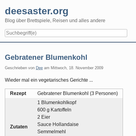
Skip
deesaster.org
to
content
Blog über Brettspiele, Reisen und alles andere
Gebratener Blumenkohl
Geschrieben von
Dee
am
Mittwoch, 18. November 2009
Wieder mal ein vegetarisches Gerichte ...
Rezept
Gebratener Blumenkohl (3 Personen)
1 Blumenkohlkopf
600 g Kartoffeln
2 Eier
Sauce Hollandaise
Zutaten
Semmelmehl