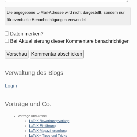
Antwort
Die angegebene E-Mail-Adresse wird nicht dargestellt, sondern nur
zu
für eventuelle Benachrichtigungen verwendet.
Formular-
Daten merken?
Optionen
Bei Aktualisierung dieser Kommentare benachrichtigen
Seitenleiste
Verwaltung des Blogs
Login
Vorträge und Co.
Vorträge und Artikel
LaTeX-Bewerbungsvorlage
LaTeX-Einführung
LaTeX-Magazinerstellung
LaTeX – Tipps und Tricks