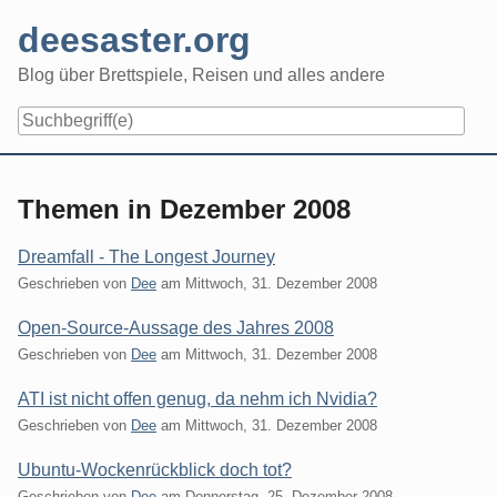
Skip
deesaster.org
to
content
Blog über Brettspiele, Reisen und alles andere
Themen in Dezember 2008
Dreamfall - The Longest Journey
Geschrieben von
Dee
am
Mittwoch, 31. Dezember 2008
Open-Source-Aussage des Jahres 2008
Geschrieben von
Dee
am
Mittwoch, 31. Dezember 2008
ATI ist nicht offen genug, da nehm ich Nvidia?
Geschrieben von
Dee
am
Mittwoch, 31. Dezember 2008
Ubuntu-Wockenrückblick doch tot?
Geschrieben von
Dee
am
Donnerstag, 25. Dezember 2008