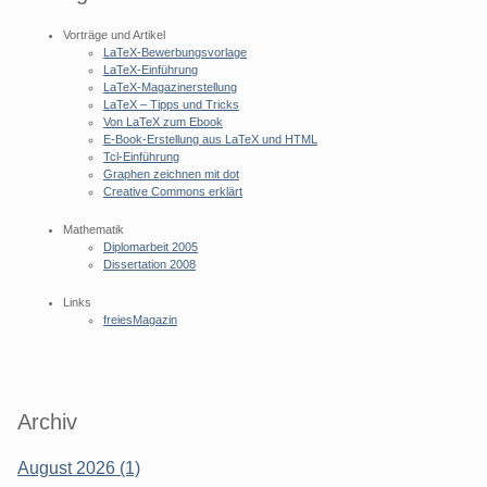
Vorträge und Artikel
LaTeX-Bewerbungsvorlage
LaTeX-Einführung
LaTeX-Magazinerstellung
LaTeX – Tipps und Tricks
Von LaTeX zum Ebook
E-Book-Erstellung aus LaTeX und HTML
Tcl-Einführung
Graphen zeichnen mit dot
Creative Commons erklärt
Mathematik
Diplomarbeit 2005
Dissertation 2008
Links
freiesMagazin
Archiv
August 2026 (1)