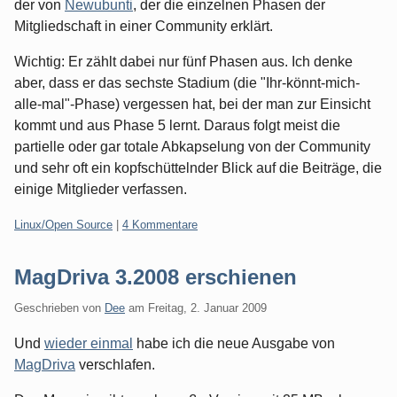
der von
Newubunti
, der die einzelnen Phasen der
Mitgliedschaft in einer Community erklärt.
Wichtig: Er zählt dabei nur fünf Phasen aus. Ich denke
aber, dass er das sechste Stadium (die "Ihr-könnt-mich-
alle-mal"-Phase) vergessen hat, bei der man zur Einsicht
kommt und aus Phase 5 lernt. Daraus folgt meist die
partielle oder gar totale Abkapselung von der Community
und sehr oft ein kopfschüttelnder Blick auf die Beiträge, die
einige Mitglieder verfassen.
Kategorien:
Linux/Open Source
|
4 Kommentare
MagDriva 3.2008 erschienen
Geschrieben von
Dee
am
Freitag, 2. Januar 2009
Und
wieder einmal
habe ich die neue Ausgabe von
MagDriva
verschlafen.