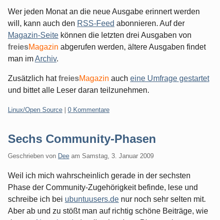
Wer jeden Monat an die neue Ausgabe erinnert werden
will, kann auch den
RSS-Feed
abonnieren. Auf der
Magazin-Seite
können die letzten drei Ausgaben von
freies
Magazin
abgerufen werden, ältere Ausgaben findet
man im
Archiv
.
Zusätzlich hat
freies
Magazin
auch
eine Umfrage gestartet
und bittet alle Leser daran teilzunehmen.
Kategorien:
Linux/Open Source
|
0 Kommentare
Sechs Community-Phasen
Geschrieben von
Dee
am
Samstag, 3. Januar 2009
Weil ich mich wahrscheinlich gerade in der sechsten
Phase der Community-Zugehörigkeit befinde, lese und
schreibe ich bei
ubuntuusers.de
nur noch sehr selten mit.
Aber ab und zu stößt man auf richtig schöne Beiträge, wie