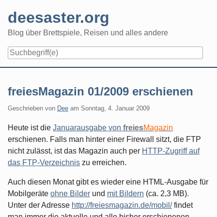
Skip
deesaster.org
to
content
Blog über Brettspiele, Reisen und alles andere
freiesMagazin 01/2009 erschienen
Geschrieben von
Dee
am
Sonntag, 4. Januar 2009
Heute ist die
Januarausgabe von
freies
Magazin
erschienen. Falls man hinter einer Firewall sitzt, die FTP
nicht zulässt, ist das Magazin auch per
HTTP-Zugriff auf
das FTP-Verzeichnis
zu erreichen.
Auch diesen Monat gibt es wieder eine HTML-Ausgabe für
Mobilgeräte
ohne Bilder
und
mit Bildern
(ca. 2,3 MB).
Unter der Adresse
http://freiesmagazin.de/mobil/
findet
man immer die aktuelle und alle bisher erschienenen