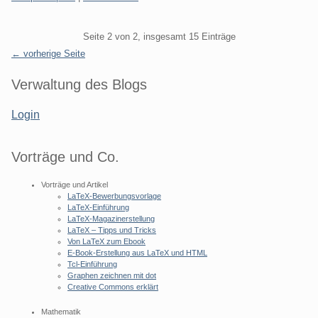
Pagination
Seite 2 von 2, insgesamt 15 Einträge
← vorherige Seite
Seitenleiste
Verwaltung des Blogs
Login
Vorträge und Co.
Vorträge und Artikel
LaTeX-Bewerbungsvorlage
LaTeX-Einführung
LaTeX-Magazinerstellung
LaTeX – Tipps und Tricks
Von LaTeX zum Ebook
E-Book-Erstellung aus LaTeX und HTML
Tcl-Einführung
Graphen zeichnen mit dot
Creative Commons erklärt
Mathematik