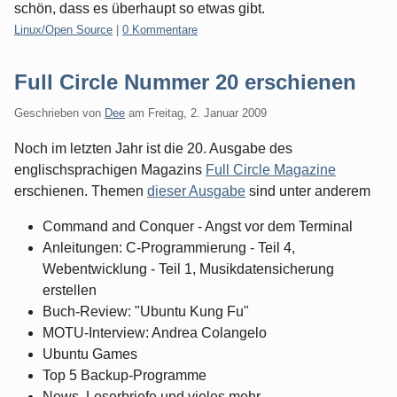
schön, dass es überhaupt so etwas gibt.
Kategorien:
Linux/Open Source
|
0 Kommentare
Full Circle Nummer 20 erschienen
Geschrieben von
Dee
am
Freitag, 2. Januar 2009
Noch im letzten Jahr ist die 20. Ausgabe des
englischsprachigen Magazins
Full Circle Magazine
erschienen. Themen
dieser Ausgabe
sind unter anderem
Command and Conquer - Angst vor dem Terminal
Anleitungen: C-Programmierung - Teil 4,
Webentwicklung - Teil 1, Musikdatensicherung
erstellen
Buch-Review: "Ubuntu Kung Fu"
MOTU-Interview: Andrea Colangelo
Ubuntu Games
Top 5 Backup-Programme
News, Leserbriefe und vieles mehr