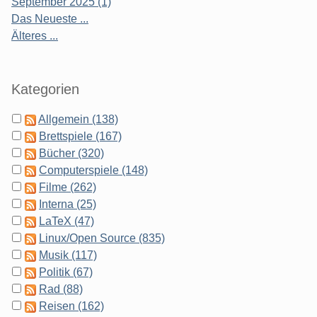
September 2025 (1)
Das Neueste ...
Älteres ...
Kategorien
Allgemein (138)
Brettspiele (167)
Bücher (320)
Computerspiele (148)
Filme (262)
Interna (25)
LaTeX (47)
Linux/Open Source (835)
Musik (117)
Politik (67)
Rad (88)
Reisen (162)